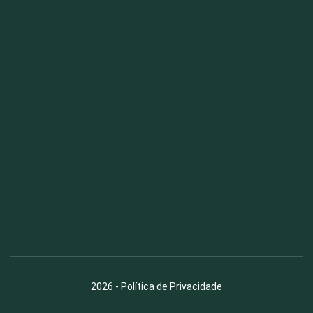
Fauna News
Licença
Creative Commons – Atribuição-SemDerivações 4.0
Internacional
2026
-
Política de Privacidade