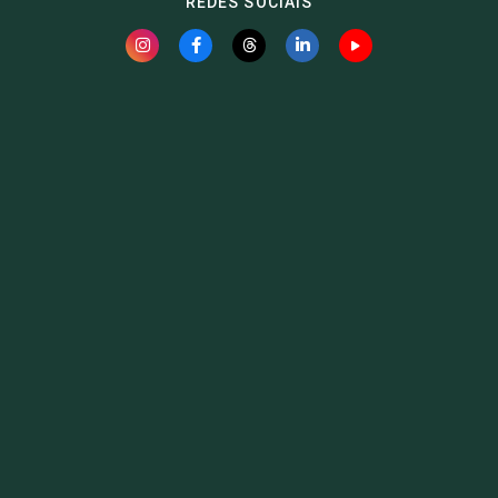
REDES SOCIAIS
Fauna News
Licença
Creative Commons – Atribuição-SemDerivações 4.0
Internacional