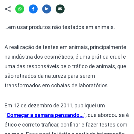
Hábitat
Contato/Mídia
Invertebra
Kit
Na Linha d
Livros do 
Observaçã
…em usar produtos não testados em animais.
Nova Gera
Olha o Bic
#VotePor
Photo Ani
A realização de testes em animais, principalmente
Missão Fa
Políticas 
Cursos
na indústria dos cosméticos, é uma prática cruel e
Saúde, Bic
uma das responsáveis pelo tráfico de animais, que
Segunda C
são retirados da natureza para serem
Túnel do 
Universo C
transformados em cobaias de laboratórios.
Em 12 de dezembro de 2011, publiquei um
“
Começar a semana pensando…
”, que abordou se é
ético e correto traficar, confinar e fazer testes com