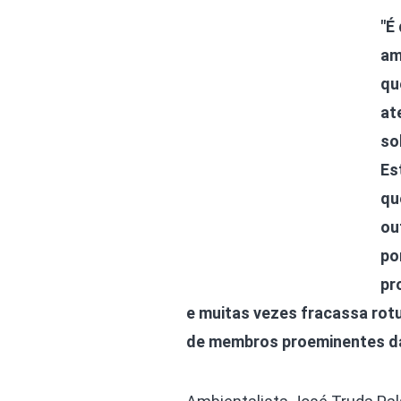
"É
am
qu
at
so
Es
qu
ou
po
pr
e muitas vezes fracassa ro
de membros proeminentes da