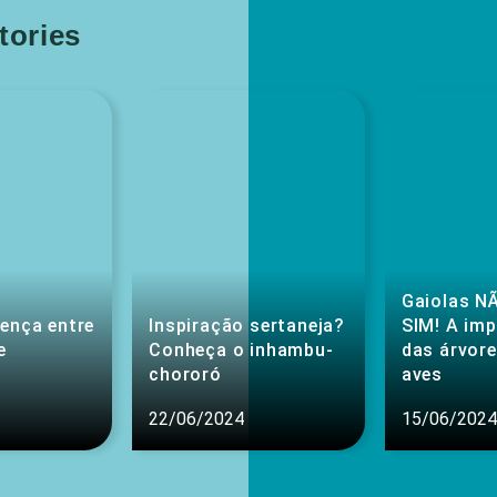
ories
Gaiolas NÃ
rença entre
Inspiração sertaneja?
SIM! A im
e
Conheça o inhambu-
das árvore
chororó
aves
22/06/2024
15/06/2024