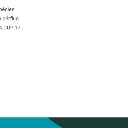
pécies
upérfluo:
 A COP 17