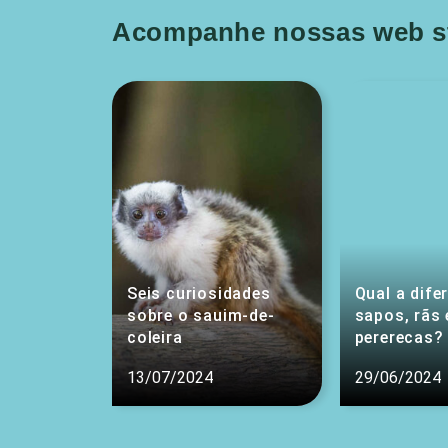
Acompanhe nossas web st
Seis curiosidades
Qual a dife
sobre o sauim-de-
sapos, rãs 
coleira
pererecas?
13/07/2024
29/06/2024