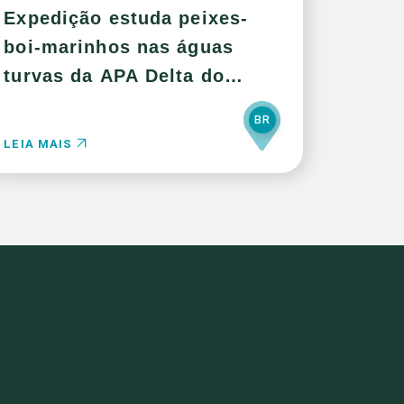
Expedição estuda peixes-
boi-marinhos nas águas
turvas da APA Delta do
Parnaíba
BR
LEIA MAIS