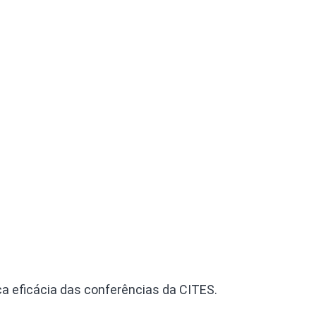
Olha o Bicho!
Photo Animal
Políticas Públ
Saúde, Bicho 
Segunda Cha
Túnel do Tem
Universo Cetr
ca eficácia das conferências da CITES.