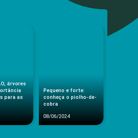
O, árvores
portância
Pequeno e forte:
s para as
conheça o piolho-de-
cobra
08/06/2024