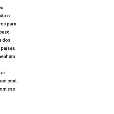
es
mão o
res para
abuso
a dos
 países
 nenhum
tar
acional,
romisso