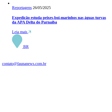
Reportagens
26/05/2025
Expedição estuda peixes-boi-marinhos nas águas turvas
da APA Delta do Parnaíba
Leia mais
BR
contato@faunanews.com.br