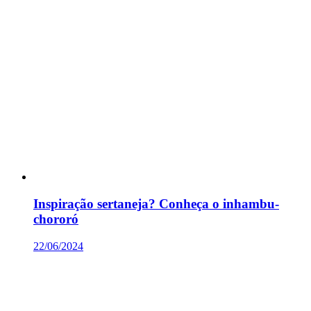
Inspiração sertaneja? Conheça o inhambu-
chororó
22/06/2024