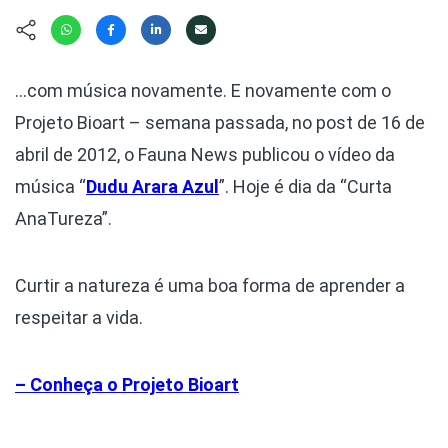
Hábitat
Contato/Mídia
Invertebra
Kit
Na Linha d
Livros do 
Observaçã
…com música novamente. E novamente com o
Nova Gera
Olha o Bic
Projeto Bioart – semana passada, no post de 16 de
#VotePor
Photo Ani
abril de 2012, o Fauna News publicou o vídeo da
Missão Fa
Políticas 
música “
Dudu Arara Azul
”. Hoje é dia da “Curta
Cursos
Saúde, Bic
AnaTureza”.
Segunda C
Túnel do 
Universo C
Curtir a natureza é uma boa forma de aprender a
respeitar a vida.
– Conheça o Projeto Bioart