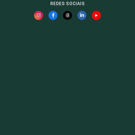
REDES SOCIAIS
Fauna News
Licença
Creative Commons – Atribuição-SemDerivações 4.0