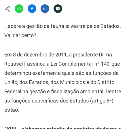
Hábitat
Contato/Mídia
Invertebra
Kit
Na Linha d
Livros do 
Observaçã
…sobre a gestão da fauna silvestre pelos Estados.
Nova Gera
Olha o Bic
Vai dar certo?
#VotePor
Photo Ani
Missão Fa
Políticas 
Cursos
Em 8 de dezembro de 2011, a presidente Dilma
Saúde, Bic
Rousseff assinou a Lei Complementar nº 140, que
Segunda C
determinou exatamente quais são as funções da
Túnel do 
Universo C
União, dos Estados, dos Municípios e do Distrito
Federal na gestão e fiscalização ambiental. Dentre
as funções específicas dos Estados (artigo 8º)
estão: