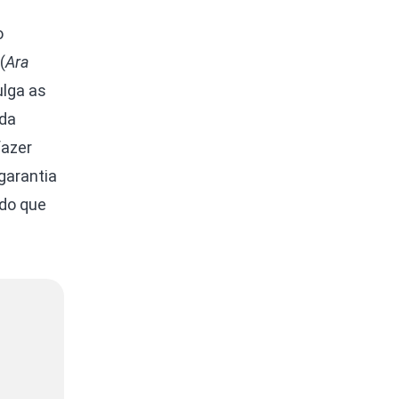
o
(
Ara
ulga as
 da
fazer
garantia
do que