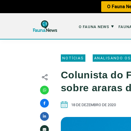
O Fauna Ne
O FAUNA NEWS
FAUNA
O Fauna News
Fauna em 
NOTÍCIAS
ANALISANDO OS
Sobre nós
Tráfico de An
Colunista do 
Equipe
Caça
sobre araras 
Parceiros
Impactos dos
Republique
Perda de Hábi
18 DE DEZEMBRO DE 2020
Publique no Fauna
Contato/Mídia Kit