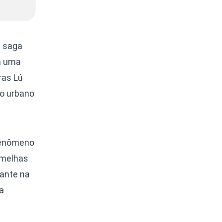
a saga
á uma
ras Lú
io urbano
fenômeno
rmelhas
cante na
a