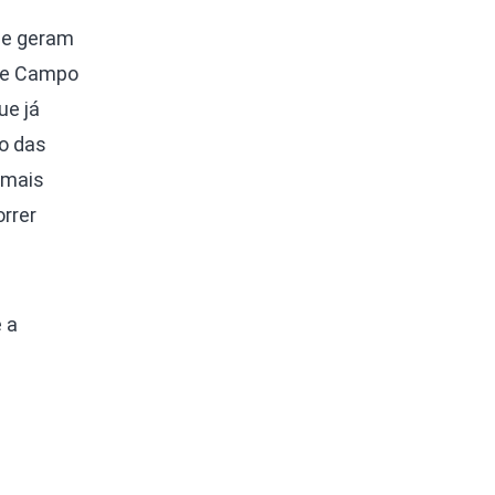
ue geram
 de Campo
ue já
to das
s mais
rrer
 a