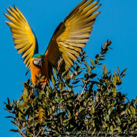
Olha o Bicho!
Photo Animal
Políticas Públ
Saúde, Bicho 
Segunda Cha
Túnel do Tem
Universo Cetr