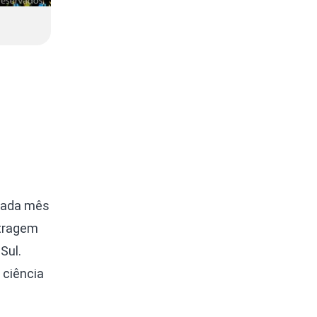
 cada mês
etragem
Sul.
 ciência