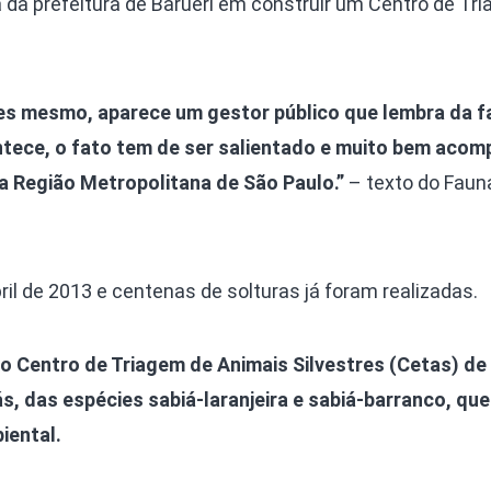
a da prefeitura de Barueri em construir um Centro de Tr
Olha o Bicho!
Photo Animal
Políticas Públ
es mesmo, aparece um gestor público que lembra da f
Saúde, Bicho 
ontece, o fato tem de ser salientado e muito bem aco
Segunda Cha
da Região Metropolitana de São Paulo.”
– texto do Fau
Túnel do Tem
Universo Cetr
ril de 2013 e centenas de solturas já foram realizadas.
, o Centro de Triagem de Animais Silvestres (Cetas) de
ás, das espécies sabiá-laranjeira e sabiá-barranco, qu
iental.