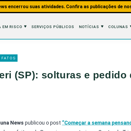
ws encerrou suas atividades. Confira as publicações de no
 EM RISCO
SERVIÇOS PÚBLICOS
NOTÍCIAS
COLUNAS
Risco
Notícias
Colunas
 FATOS
imais
Reportagens
Aquáticos
ri (SP): solturas e pedido
Analisando os Fatos
Educação Amb
 Transportes
Entrevistas
Fauna e Tran
tat
Web Stories
Invertebrados
Na Linha de F
Observação d
auna News
publicou o post
“Começar a semana pensan