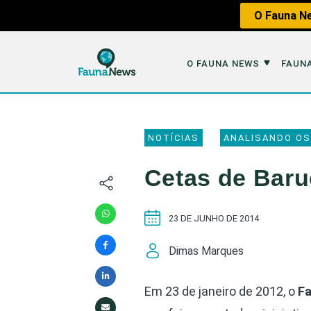
O Fauna Ne
O FAUNA NEWS
FAUNA
O Fauna News
Fauna em 
NOTÍCIAS
ANALISANDO OS
Sobre nós
Tráfico de An
Cetas de Barue
Equipe
Caça
Parceiros
Impactos dos
23 DE JUNHO DE 2014
Republique
Perda de Hábi
Dimas Marques
Publique no Fauna
Contato/Mídia Kit
Em 23 de janeiro de 2012, o
F