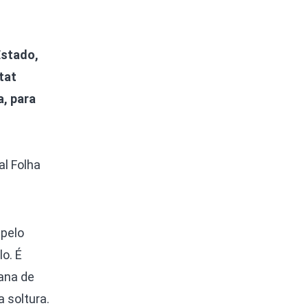
Estado,
tat
a, para
al Folha
 pelo
o. É
tana de
 soltura.