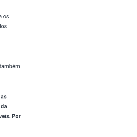
a os
dos
i também
nas
ada
eis. Por