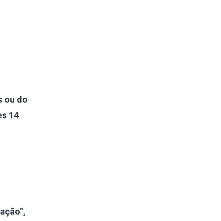
s ou do
es 14
lação”,