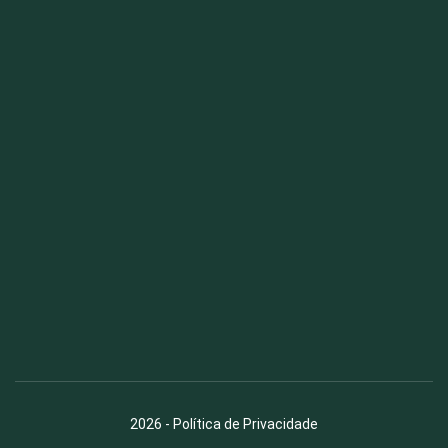
Fauna News
Licença
Creative Commons – Atribuição-SemDerivações 4.0
Internacional
2026
-
Política de Privacidade