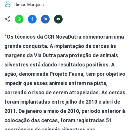
Hábitat
Contato/Mídia
Invertebra
Dimas Marques
Kit
Na Linha d
Livros do 
Observaçã
Nova Gera
Olha o Bic
“Os técnicos da CCR NovaDutra comemoram uma
#VotePor
Photo Ani
grande conquista. A implantação de cercas às
Missão Fa
Políticas 
Cursos
margens da Via Dutra para proteção de animais
Saúde, Bic
silvestres está dando resultados positivos. A
Segunda C
ação, denominada Projeto Fauna, tem por objetivo
Túnel do 
Universo C
impedir que esses animais entrem na pista,
correndo o risco de serem atropeladas. As cercas
foram implantadas entre julho de 2010 e abril de
2011. De janeiro a maio de 2010, período anterior à
colocação das cercas, foram registradas 51
ocorrências de animais silvestres nas