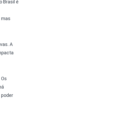
 Brasil é
, mas
vas. A
impacta
. Os
há
 poder