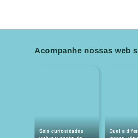
Acompanhe nossas web st
Seis curiosidades
Qual a dife
sobre o sauim-de-
sapos, rãs 