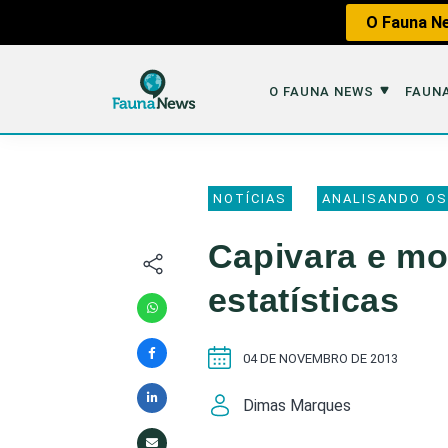
O Fauna Ne
O FAUNA NEWS
FAUNA
O Fauna News
Fauna em 
NOTÍCIAS
ANALISANDO OS
Sobre nós
Tráfico de An
Capivara e mot
Equipe
Caça
estatísticas
Parceiros
Impactos dos
Republique
Perda de Hábi
04 DE NOVEMBRO DE 2013
Publique no Fauna
Dimas Marques
Contato/Mídia Kit