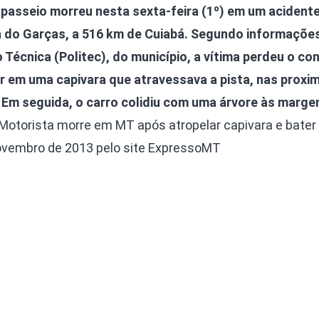
Olha o Bicho!
 passeio morreu nesta sexta-feira (1º) em um acident
Photo Animal
a do Garças, a 516 km de Cuiabá. Segundo informaçõe
Políticas Públ
ão Técnica (Politec), do município, a vítima perdeu o co
r em uma capivara que atravessava a pista, nas proxi
Saúde, Bicho 
 Em seguida, o carro colidiu com uma árvore às marge
Segunda Cha
“Motorista morre em MT após atropelar capivara e bate
Túnel do Tem
novembro de 2013 pelo site ExpressoMT
Universo Cetr