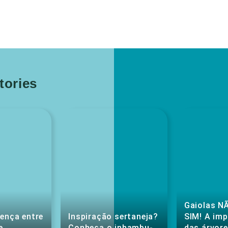
ories
Gaiolas NÃ
rença entre
Inspiração sertaneja?
SIM! A im
e
Conheça o inhambu-
das árvore