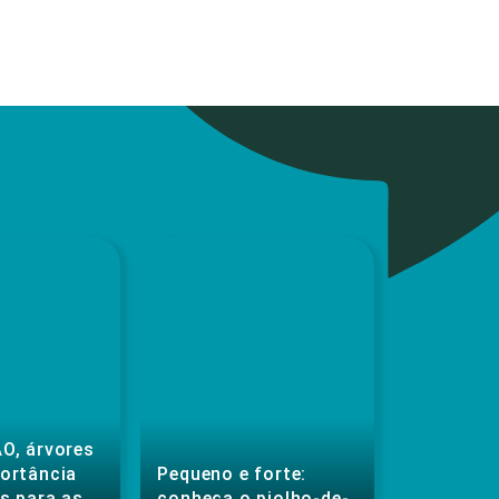
O, árvores
portância
Pequeno e forte:
s para as
conheça o piolho-de-