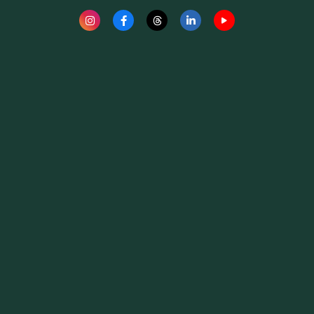
Fauna News
Licença
Creative Commons – Atribuição-SemDerivações 4.0
Internacional