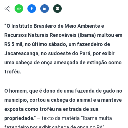
Hábitat
Contato/Mídia
Invertebra
Kit
Na Linha d
Livros do 
Observaçã
“O Instituto Brasileiro de Meio Ambiente e
Nova Gera
Olha o Bic
Recursos Naturais Renováveis (Ibama) multou em
#VotePor
Photo Ani
R$ 5 mil, no último sábado, um fazendeiro de
Missão Fa
Políticas 
Jacareacanga, no sudoeste do Pará, por exibir
Cursos
Saúde, Bic
uma cabeça de onça ameaçada de extinção como
Segunda C
troféu.
Túnel do 
Universo C
O homem, que é dono de uma fazenda de gado no
município, cortou a cabeça do animal e a manteve
exposta como troféu na entrada de sua
propriedade.”
– texto da matéria “Ibama multa
fazendeiro por exibir cabeça de onça no PA”