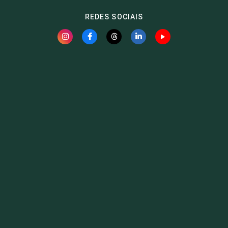
REDES SOCIAIS
Fauna News
Licença
Creative Commons – Atribuição-SemDerivações 4.0