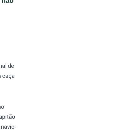
 não
nal de
a caça
no
apitão
 navio-