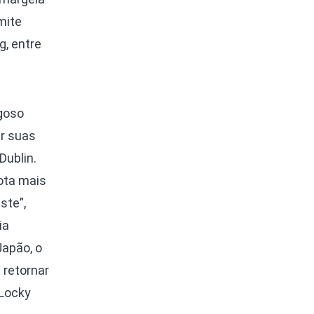
mite
g, entre
igoso
ar suas
Dublin.
rota mais
ste”,
ia
Japão, o
 retornar
 Locky