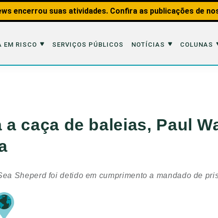
ws encerrou suas atividades. Confira as publicações de no
 EM RISCO
SERVIÇOS PÚBLICOS
NOTÍCIAS
COLUNAS
Risco
Notícias
Colunas
imais
Reportagens
Aquáticos
a a caça de baleias, Paul 
Analisando os Fatos
Educação Amb
a
 Transportes
Entrevistas
Fauna e Tran
tat
Web Stories
Invertebrados
ea Sheperd foi detido em cumprimento a mandado de pri
Na Linha de F
Observação d