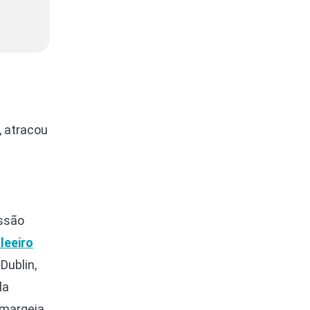
, atracou
ssão
leeiro
 Dublin,
la
margeia