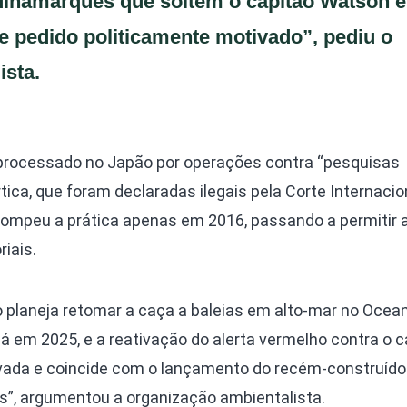
dinamarquês que soltem o capitão Watson e
te pedido politicamente motivado”, pediu o
ista.
processado no Japão por operações contra “pesquisas
tica, que foram declaradas ilegais pela Corte Internacio
rrompeu a prática apenas em 2016, passando a permitir 
iais.
 planeja retomar a caça a baleias em alto-mar no Ocea
já em 2025, e a reativação do alerta vermelho contra o c
vada e coincide com o lançamento do recém-construído
as”, argumentou a organização ambientalista.