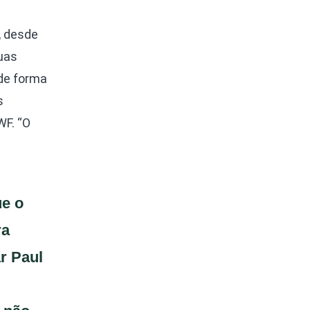
, desde
uas
de forma
s
WF. “O
ue o
ra
r Paul