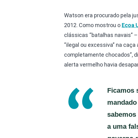
Watson era procurado pela jus
2012. Como mostrou o
Ecoa 
clássicas “batalhas navais”
“ilegal ou excessiva” na caça
completamente chocados”, di
alerta vermelho havia desapa
Ficamos s
mandado f
sabemos q
a uma fal