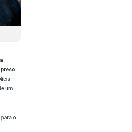
ea
 preso
lícia
 de um
 para o