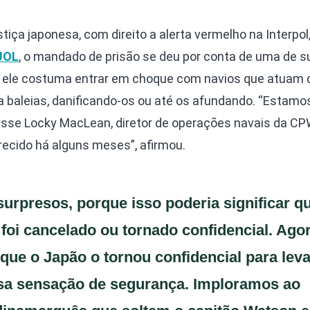
tiça japonesa, com direito a alerta vermelho na Interpol
UOL
, o mandado de prisão se deu por conta de uma de s
 – ele costuma entrar em choque com navios que atuam 
 a baleias, danificando-os ou até os afundando. “Estamo
sse Locky MacLean, diretor de operações navais da CP
recido há alguns meses”, afirmou.
urpresos, porque isso poderia significar q
oi cancelado ou tornado confidencial. Ago
ue o Japão o tornou confidencial para leva
sa sensação de segurança. Imploramos ao