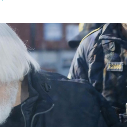
Olha o Bicho!
Photo Animal
Políticas Públ
Saúde, Bicho 
Segunda Cha
Túnel do Tem
Universo Cetr