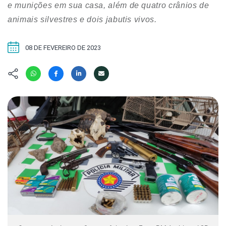
Hábitat
Contato/Mídia
e munições em sua casa, além de quatro crânios de
Invertebra
Kit
animais silvestres e dois jabutis vivos.
Na Linha d
Livros do 
Observaçã
08 DE FEVEREIRO DE 2023
Nova Gera
Olha o Bic
#VotePor
Photo Ani
Missão Fa
Políticas 
Cursos
Saúde, Bic
Segunda C
Túnel do 
Universo C