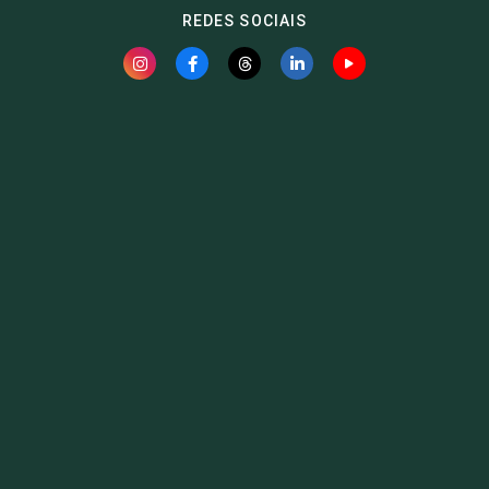
REDES SOCIAIS
Fauna News
Licença
Creative Commons – Atribuição-SemDerivações 4.0