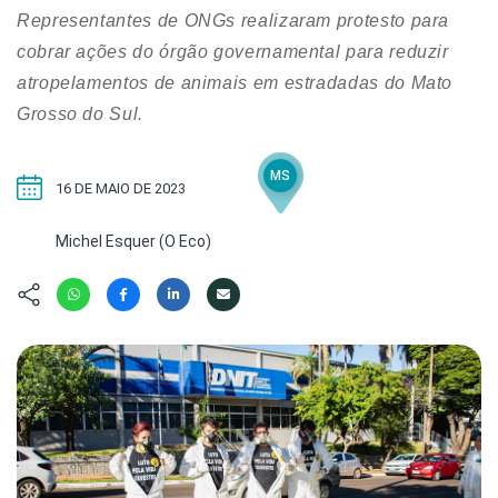
Hábitat
Contato/Mídia
Invertebra
Representantes de ONGs realizaram protesto para
Kit
Na Linha d
cobrar ações do órgão governamental para reduzir
Livros do 
Observaçã
atropelamentos de animais em estradadas do Mato
Nova Gera
Grosso do Sul.
Olha o Bic
#VotePor
Photo Ani
Missão Fa
MS
Políticas 
16 DE MAIO DE 2023
Cursos
Saúde, Bic
Michel Esquer (O Eco)
Segunda C
Túnel do 
Universo C