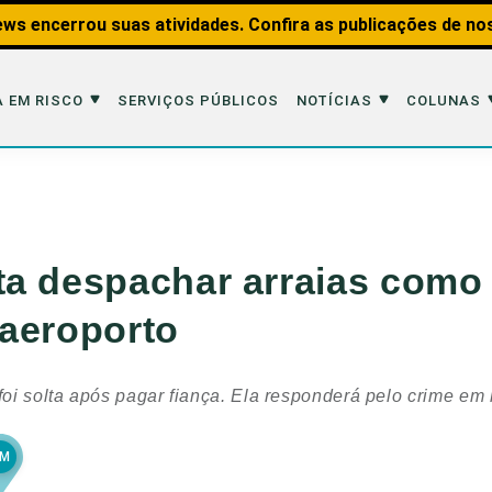
ws encerrou suas atividades. Confira as publicações de no
 EM RISCO
SERVIÇOS PÚBLICOS
NOTÍCIAS
COLUNAS
Risco
Notícias
Colunas
imais
Reportagens
Aquáticos
a despachar arraias como
Analisando os Fatos
Educação Amb
aeroporto
 Transportes
Entrevistas
Fauna e Tran
tat
Web Stories
Invertebrados
foi solta após pagar fiança. Ela responderá pelo crime em 
Na Linha de F
Observação d
AM