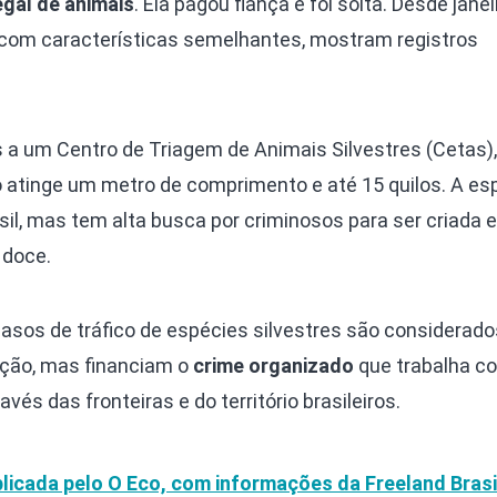
egal de animais
. Ela pagou fiança e foi solta. Desde janei
 com características semelhantes, mostram registros
a um Centro de Triagem de Animais Silvestres (Cetas),
o atinge um metro de comprimento e até 15 quilos. A es
l, mas tem alta busca por criminosos para ser criada e
 doce.
casos de tráfico de espécies silvestres são considerado
ação, mas financiam o
crime organizado
que trabalha c
és das fronteiras e do território brasileiros.
licada pelo O Eco, com informações da Freeland Brasi