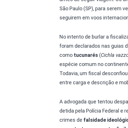
São Paulo (SP), para serem v
seguirem em voos internacion
No intento de burlar a fiscali
foram declarados nas guias d
como
tucunarés
(
Cichla vazzo
espécie comum no continent
Todavia, um fiscal desconfiou
entre carga e descrição e mobi
A advogada que tentou despac
detida pela Polícia Federal e 
crimes de
falsidade ideológi