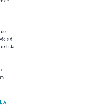
ro de
 do
pécie é
 exibida
s
om
l, A