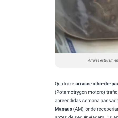
Arraias estavam em 
Quatorze
arraias-olho-de-pa
(Potamotrygon motoro) trafi
apreendidas semana passad
Manaus
(AM), onde receberia
antes de seguir viagem. Os a