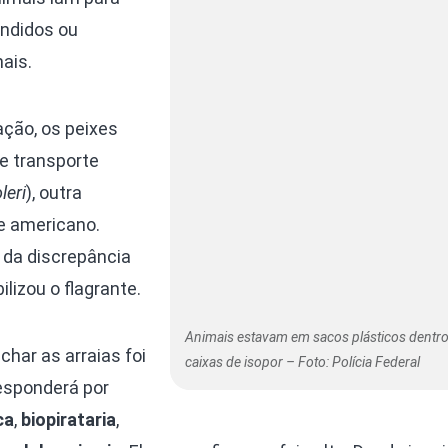
endidos ou
ais.
zação, os peixes
e transporte
leri
), outra
e americano.
 da discrepância
lizou o flagrante.
Animais estavam em sacos plásticos dentr
har as arraias foi
caixas de isopor – Foto: Polícia Federal
responderá por
ca
,
biopirataria
,