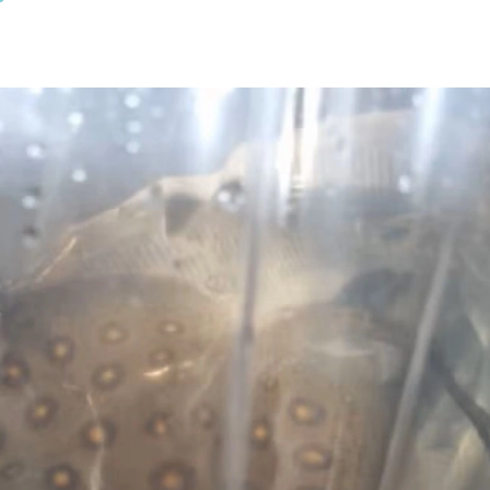
Olha o Bicho!
Photo Animal
Políticas Públ
Saúde, Bicho 
Segunda Cha
Túnel do Tem
Universo Cetr