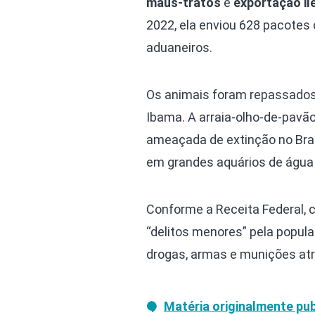
maus-tratos
e
exportação il
2022, ela enviou 628 pacotes
aduaneiros.
Os animais foram repassados 
Ibama. A arraia-olho-de-pavã
ameaçada de extinção no Brasi
em grandes aquários de água
Conforme a Receita Federal, 
“delitos menores” pela popul
drogas, armas e munições atrav
Matéria originalmente pub