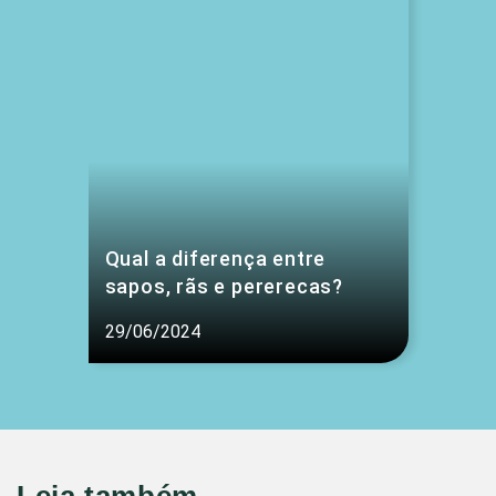
Qual a diferença entre
sapos, rãs e pererecas?
29/06/2024
Leia também