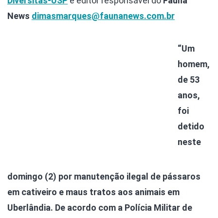
Diversitas-USP
e editor responsável do
Fauna
News
dimasmarques@faunanews.com.br
“Um
homem,
de 53
anos,
foi
detido
neste
domingo (2) por manutenção ilegal de pássaros
em cativeiro e maus tratos aos animais em
Uberlândia. De acordo com a Polícia Militar de