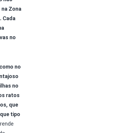
o na Zona
. Cada
na
ivas no
 como no
antajoso
ilhas no
os ratos
os, que
que tipo
prende