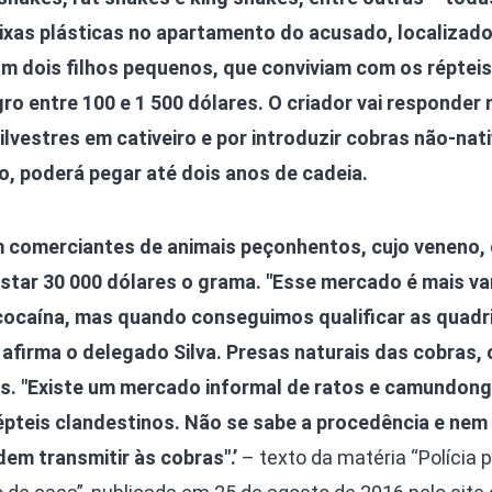
xas plásticas no apartamento do acusado, localizad
 dois filhos pequenos, que conviviam com os répteis
o entre 100 e 1 500 dólares. O criador vai responder 
ilvestres em cativeiro e por introduzir cobras não-nat
, poderá pegar até dois anos de cadeia.
m comerciantes de animais peçonhentos, cujo veneno,
ustar 30 000 dólares o grama. "Esse mercado é mais v
cocaína, mas quando conseguimos qualificar as quadr
, afirma o delegado Silva. Presas naturais das cobras, 
is. "Existe um mercado informal de ratos e camundong
épteis clandestinos. Não se sabe a procedência e nem 
em transmitir às cobras".’
– texto da matéria “Polícia 