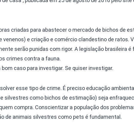
e casa”, publicada em 25 de agosto de 2016 pelo site 
bras criadas para abastecer o mercado de bichos de es
de venenos) e criação e comércio clandestino de ratos. V
mente serão punidas com rigor. A legislação brasileira é 
 os crimes contra a fauna.
m bom caso para investigar. Se quiser investigar.
solver esse tipo de crime. É preciso educação ambienta
e silvestres como bichos de estimação) seja enfraquec
quem compra. Conscientizar a população dos problema
ão de animais silvestres como pets é fundamental.