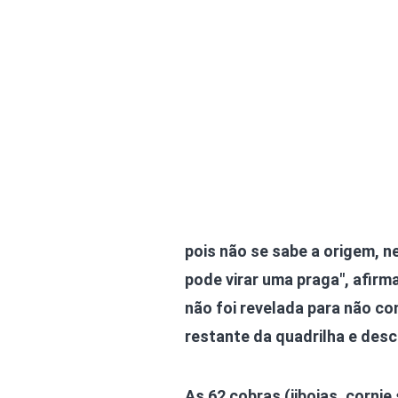
pois não se sabe a origem, 
pode virar uma praga", afirm
não foi revelada para não c
restante da quadrilha e desc
As 62 cobras (jiboias, cornie