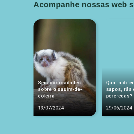
Acompanhe nossas web st
Seis curiosidades
Qual a dife
sobre o sauim-de-
sapos, rãs 
coleira
pererecas?
13/07/2024
29/06/2024