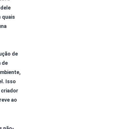
 dele
 quais
una
dução de
m de
mbiente,
l. Isso
 criador
reve ao
s não-