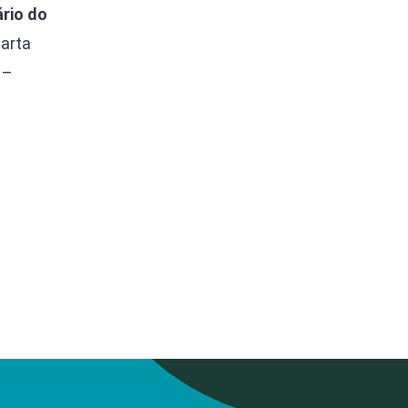
rio do
Carta
 –