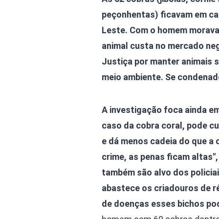
peçonhentas) ficavam em cai
Leste. Com o homem moravam
animal custa no mercado negr
Justiça por manter animais s
meio ambiente. Se condenado
A investigação foca ainda e
caso da cobra coral, pode c
e dá menos cadeia do que a 
crime, as penas ficam altas"
também são alvo dos policia
abastece os criadouros de r
de doenças esses bichos pod