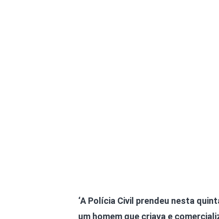
Olha o Bicho!
Photo Animal
Políticas Públ
Saúde, Bicho 
Segunda Cha
Túnel do Tem
Universo Cetr
‘A Polícia Civil prendeu nesta quint
um homem que criava e comerciali