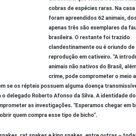
cobras de espécies raras. Na casa
foram apreendidos 62 animais, dos
apenas três são exemplares da fa
brasileira. O restante foi trazido
clandestinamente ou é oriundo de
reprodução em cativeiro. "A intro
animais não nativos do Brasil, alé
crime, pode comprometer o meio a
nem se os répteis possuem alguma doença transmissíve
a o delegado Roberto Afonso da Silva. A identidade do
omprometer as investigações. "Esperamos chegar em b
obrir quem compra esse tipo de bicho".
 snakes, rat snakes e king snakes, entre outras – toda