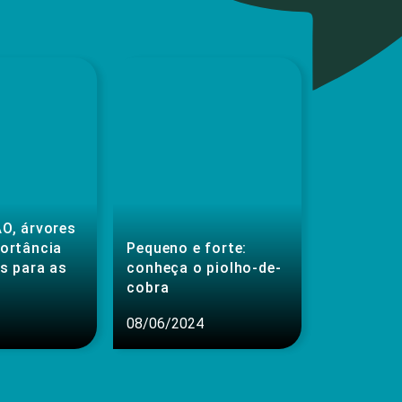
O, árvores
portância
Pequeno e forte:
s para as
conheça o piolho-de-
cobra
08/06/2024