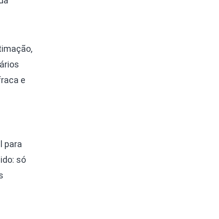
da
timação,
ários
fraca e
l para
ido: só
s