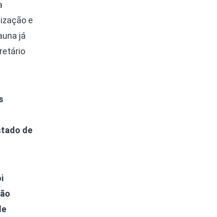
a
lização e
auna já
retário
s
stado de
i
ção
de