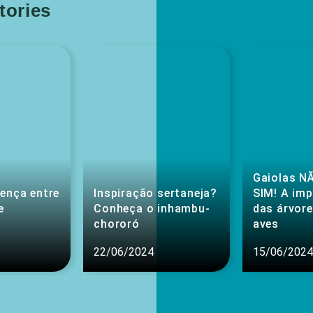
ories
Gaiolas NÃ
rença entre
Inspiração sertaneja?
SIM! A im
e
Conheça o inhambu-
das árvore
chororó
aves
22/06/2024
15/06/2024