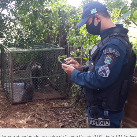
Olha o Bicho!
Photo Animal
Políticas Públ
Saúde, Bicho 
Segunda Cha
Túnel do Tem
Universo Cetr
 terreno abandonado no centro de Campo Grande (MS) - Foto: PM Ambien