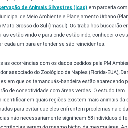
servação de Animais Silvestres (Icas)
em parceria com 
Municipal de Meio Ambiente e Planejamento Urbano (Plan
o Mato Grosso do Sul (Imasul). Os trabalhos buscarão e
as estão vindo e para onde estão indo, conhecer o est
ar cada um para entender se são reincidentes.
s as ocorrências com os dados cedidos pela PM Ambien
ador associado do Zoológico de Naples (Florida-EUA), Dan
dades em que os tamanduás-bandeira estão aparecendo
drão de conectividade com áreas verdes. O estudo tem
a identificar em quais regiões existem mais animais da 
das para evitar que eles enfrentem problemas na cida
cias não necessariamente significam 58 indivíduos dife
10 ocorrências serem do mesmo bicho, da mesma área. 