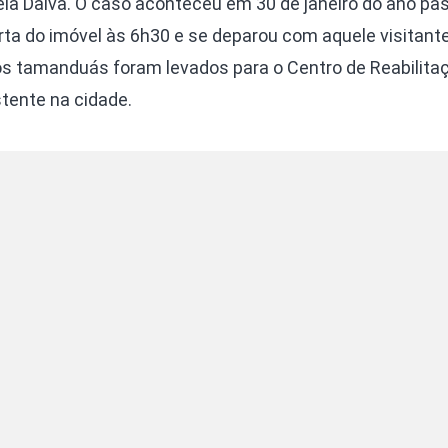
ela Dalva. O caso aconteceu em 30 de janeiro do ano pa
rta do imóvel às 6h30 e se deparou com aquele visitant
s tamanduás foram levados para o Centro de Reabilita
stente na cidade.