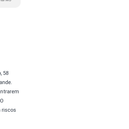
, 58
ande.
entrarem
 O
 riscos