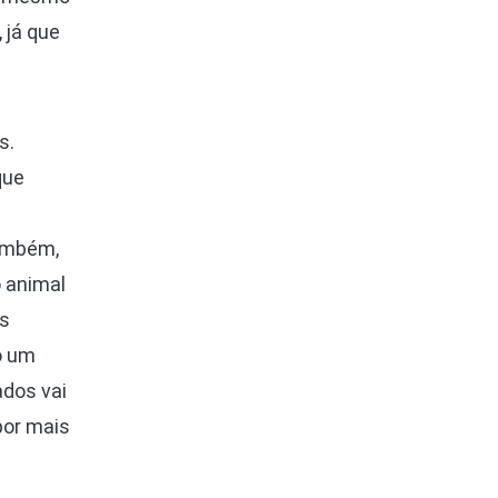
 já que
s.
que
também,
o animal
os
o um
dos vai
por mais