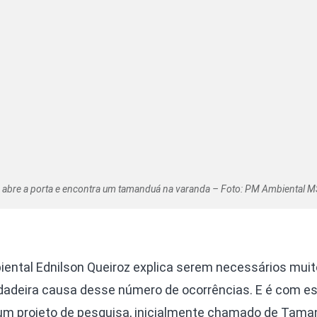
 abre a porta e encontra um tamanduá na varanda – Foto: PM Ambiental M
ental Ednilson Queiroz explica serem necessários mui
erdadeira causa desse número de ocorrências. E é com e
um projeto de pesquisa, inicialmente chamado de Tam