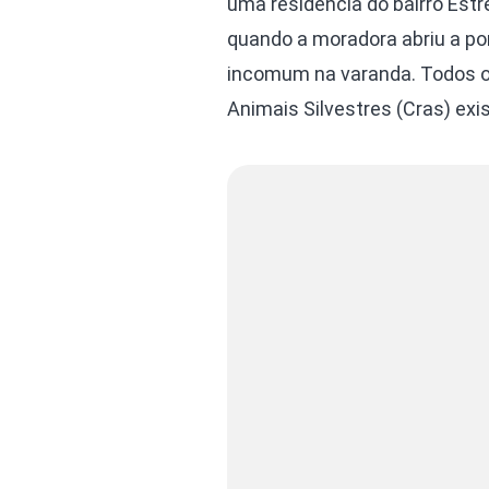
uma residência do bairro Estr
quando a moradora abriu a po
incomum na varanda. Todos o
Animais Silvestres (Cras) exi