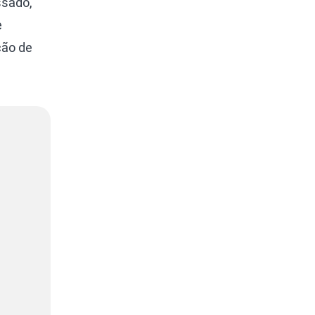
ssado,
e
ção de