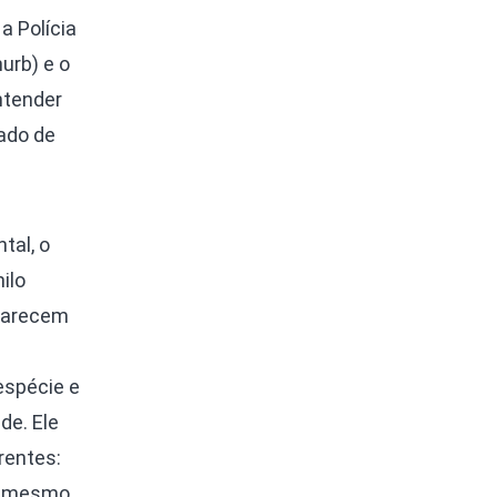
a Polícia
urb) e o
ntender
ado de
tal, o
ilo
 parecem
espécie e
de. Ele
rentes:
Ao mesmo