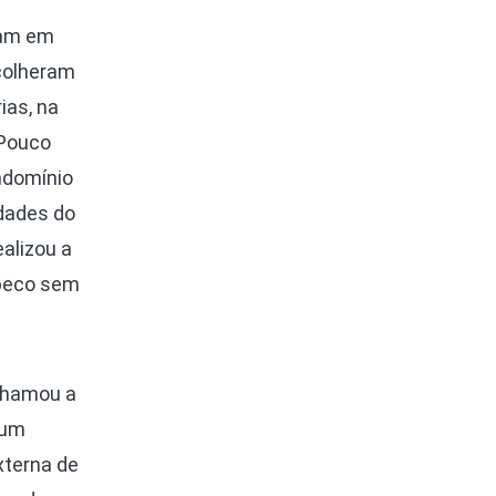
ram em
ecolheram
ias, na
 Pouco
ndomínio
idades do
alizou a
 beco sem
chamou a
 um
xterna de