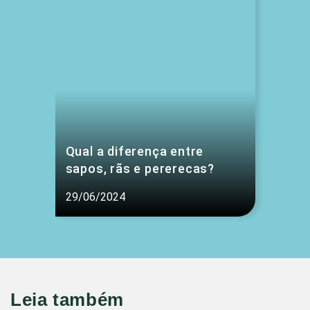
Qual a diferença entre
sapos, rãs e pererecas?
29/06/2024
Leia também