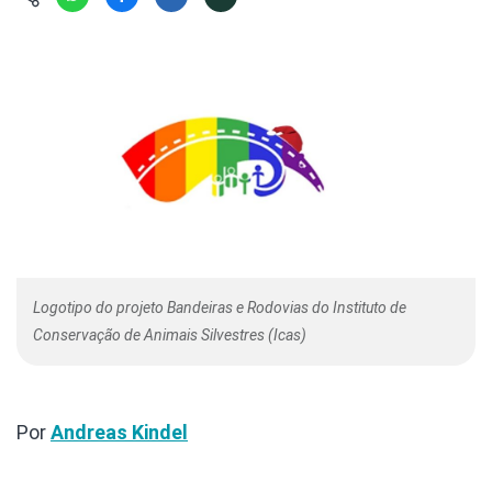
Hábitat
Contato/Mídia
Invertebra
Kit
Na Linha d
Livros do 
Observaçã
Nova Gera
Olha o Bic
#VotePor
Photo Ani
Missão Fa
Políticas 
Cursos
Saúde, Bic
Segunda C
Túnel do 
Logotipo do projeto Bandeiras e Rodovias do Instituto de
Universo C
Conservação de Animais Silvestres (Icas)
Por
Andreas Kindel