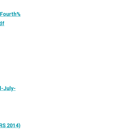
/Fourth%
df
-July-
IRS 2014)