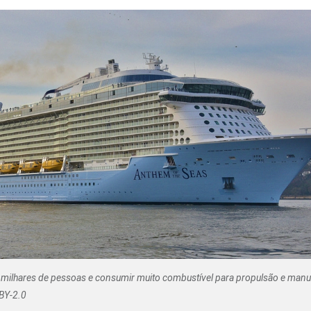
Olha o Bicho!
Photo Animal
Políticas Públ
Saúde, Bicho 
Segunda Cha
Túnel do Tem
Universo Cetr
milhares de pessoas e consumir muito combustível para propulsão e man
BY-2.0