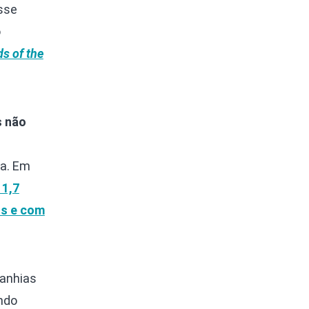
sse
o
ds of the
s não
ia. Em
 1,7
os e com
panhias
ndo