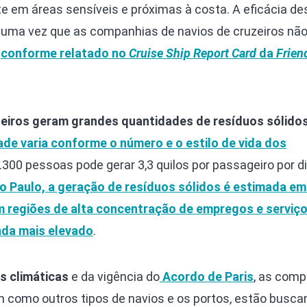
te em áreas sensíveis e próximas à costa. A eficácia de
ar, uma vez que as companhias de navios de cruzeiros nã
,
conforme relatado no
Cruise Ship Report Card
da
Frien
zeiros geram grandes quantidades de resíduos sólido
de varia conforme o número e o estilo de vida dos
.300 pessoas pode gerar 3,3 quilos por passageiro por d
o Paulo, a geração de resíduos sólidos é estimada em
em regiões de alta concentração de empregos e serviç
nda mais elevado
.
 climáticas
e da vigência do
Acordo de Paris
, as com
im como outros tipos de navios e os portos, estão busca