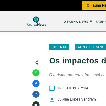
O Fauna Ne
O FAUNA NEWS
FAUNA
O Fauna News
Fauna em 
COLUNAS
FAUNA E TRANS
Sobre nós
Tráfico de An
Os impactos d
Equipe
Caça
Parceiros
Impactos dos
O turismo por cruzeiros está c
Republique
Perda de Hábi
25 DE JULHO DE 2024
Publique no Fauna
Contato/Mídia Kit
Juliana Lopes Vendrami