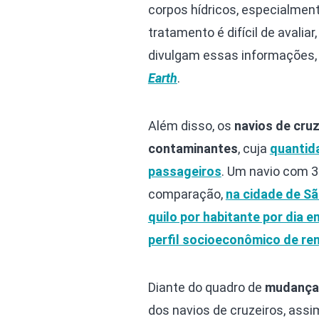
corpos hídricos, especialmen
tratamento é difícil de avali
divulgam essas informações
Earth
.
Além disso, os
navios de cru
contaminantes
, cuja
quantida
passageiros
. Um navio com 3
comparação,
na cidade de Sã
quilo por habitante por dia 
perfil socioeconômico de re
Diante do quadro de
mudanças
dos navios de cruzeiros, ass