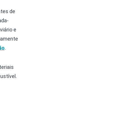
ntes de
ada-
iário e
ivamente
ão
.
teriais
ustível.