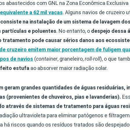
iros abastecidos com GNL na Zona Econômica Exclusiva
equivalente a 62 mil vacas
. Alguns navios de cruzeiro u
e consiste na instalação de um sistema de lavagem do
partículas e poluentes
. No entanto, o
despejo dessa 
do tratamento pode causar sérios danos aos ecossist
 de cruzeiro emitem maior porcentagem de fuligem q
pos de navios
(
container
, graneleiro,
roll-roll
), o que ta
feito estufa
ao absorver maior radiação solar.
m geram grandes quantidades de águas residuárias, i
 (provenientes de chuveiros, pias e lavanderias).
Es
do através de sistemas de tratamento para águas res
adiação ultravioleta para eliminar patógenos e filtragem
 há riscos quando os resíduos tratados são despejado