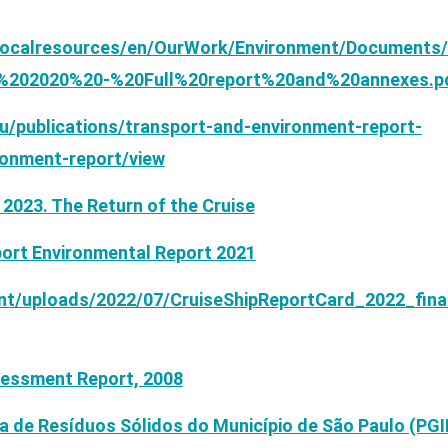
/localresources/en/OurWork/Environment/Documents
202020%20-%20Full%20report%20and%20annexes.p
u/publications/transport-and-environment-report-
ronment-report/view
2023. The Return of the Cruise
ort Environmental Report 2021
nt/uploads/2022/07/CruiseShipReportCard_2022_final
sessment Report, 2008
a de Resíduos Sólidos do Município de São Paulo (PG