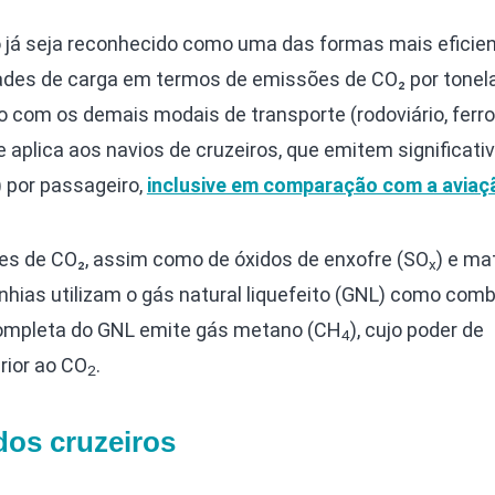
 já seja reconhecido como uma das formas mais eficie
des de carga em termos de emissões de CO₂ por tonel
com os demais modais de transporte (rodoviário, ferrov
se aplica aos navios de cruzeiros, que emitem significat
) por passageiro,
inclusive em comparação com a aviaç
ões de CO₂, assim como de óxidos de enxofre (SO
) e ma
x
hias utilizam o gás natural liquefeito (GNL) como comb
ompleta do GNL emite gás metano (CH
), cujo poder de
4
rior ao CO
.
2
dos cruzeiros