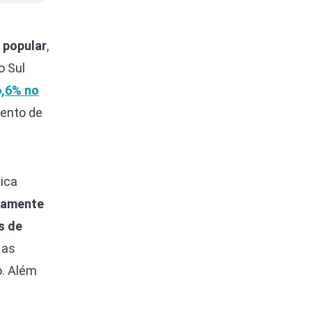
 popular
,
o Sul
6,6% no
mento de
ica
damente
s de
 as
o. Além