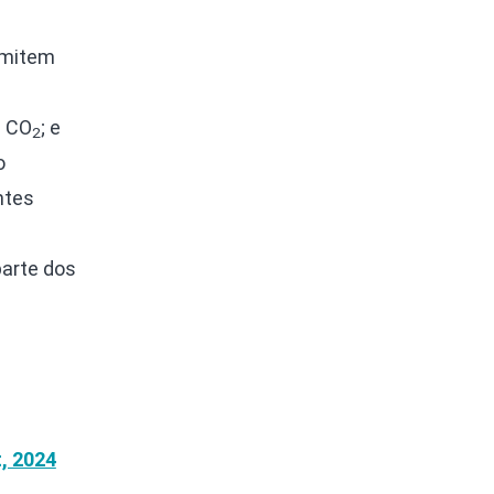
emitem
e CO
; e
2
o
ntes
parte dos
t, 2024