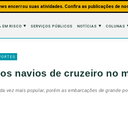
ws encerrou suas atividades. Confira as publicações de no
 EM RISCO
SERVIÇOS PÚBLICOS
NOTÍCIAS
COLUNAS
Risco
Notícias
Colunas
PORTES
imais
Reportagens
Aquáticos
os navios de cruzeiro no 
Analisando os Fatos
Educação Amb
 Transportes
Entrevistas
Fauna e Tran
ada vez mais popular, porém as embarcações de grande pot
tat
Web Stories
Invertebrados
Na Linha de F
Observação d