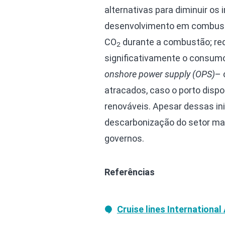
alternativas para diminuir os
desenvolvimento em combustí
CO
durante a combustão; red
2
significativamente o consum
onshore power supply (OPS)
– 
atracados, caso o porto disp
renováveis. Apesar dessas ini
descarbonização do setor mar
governos.
Referências
Cruise lines International