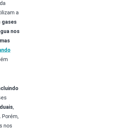
 da
tilizam a
s gases
água nos
emas
uando
mbém
ncluindo
ses
iduais
,
. Porém,
s nos