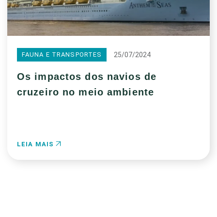
25/07/2024
FAUNA E TRANSPORTES
Os impactos dos navios de
cruzeiro no meio ambiente
LEIA MAIS