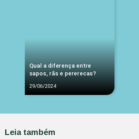
Qual a diferença entre
sapos, rãs e pererecas?
29/06/2024
Leia também