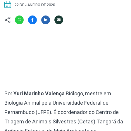
Hábitat
Contato/Mídia
Invertebra
22 DE JANEIRO DE 2020
Kit
Na Linha d
Livros do 
Observaçã
Nova Gera
Olha o Bic
#VotePor
Photo Ani
Missão Fa
Políticas 
Cursos
Saúde, Bic
Segunda C
Túnel do 
Universo C
Por
Yuri Marinho Valença
Biólogo, mestre em
Biologia Animal pela Universidade Federal de
Pernambuco (UFPE). É coordenador do Centro de
Triagem de Animais Silvestres (Cetas) Tangará da
Agência Estadual de Meio Ambiente de