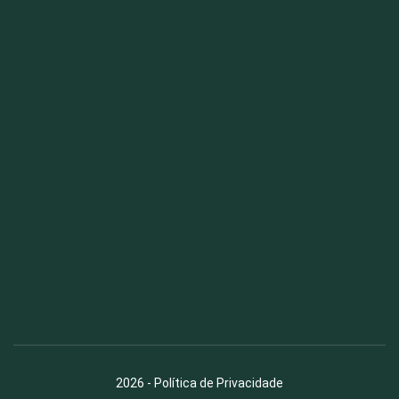
Fauna News
Licença
Creative Commons – Atribuição-SemDerivações 4.0
Internacional
2026
-
Política de Privacidade