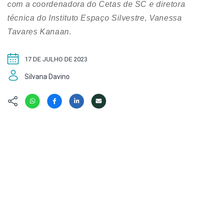
Hábitat
Contato/Mídia
com a coordenadora do Cetas de SC e diretora
Invertebra
Kit
técnica do Instituto Espaço Silvestre, Vanessa
Na Linha d
Tavares Kanaan.
Livros do 
Observaçã
Nova Gera
Olha o Bic
17 DE JULHO DE 2023
#VotePor
Photo Ani
Silvana Davino
Missão Fa
Políticas 
Cursos
Saúde, Bic
Segunda C
Túnel do 
Universo C