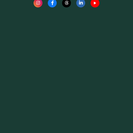
Fauna News
Licença
Creative Commons – Atribuição-SemDerivações 4.0
Internacional