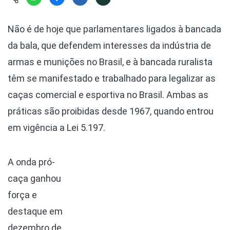
Hábitat
Contato/Mídia
Invertebra
Kit
Na Linha d
Não é de hoje que parlamentares ligados à bancada
Livros do 
Observaçã
da bala, que defendem interesses da indústria de
Nova Gera
Olha o Bic
armas e munições no Brasil, e à bancada ruralista
#VotePor
Photo Ani
têm se manifestado e trabalhado para legalizar as
Missão Fa
Políticas 
caças comercial e esportiva no Brasil. Ambas as
Cursos
Saúde, Bic
práticas são proibidas desde 1967, quando entrou
Segunda C
em vigência a Lei 5.197.
Túnel do 
Universo C
A onda pró-
caça ganhou
força e
destaque em
dezembro de