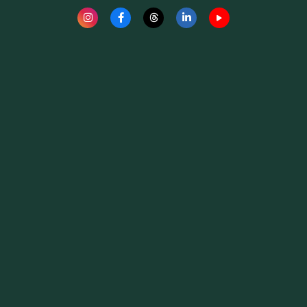
Fauna News
Licença
Creative Commons – Atribuição-SemDerivações 4.0
Internacional