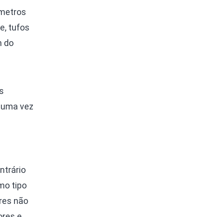
ímetros
e, tufos
m do
s
, uma vez
ntrário
mo tipo
res não
ores e