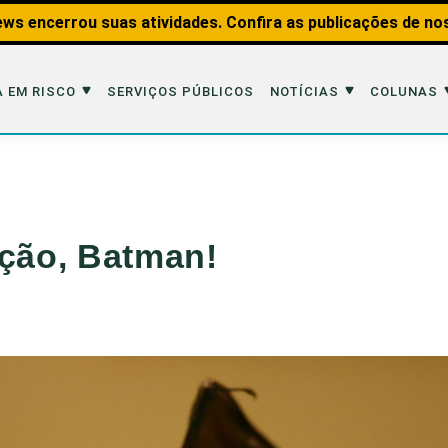
ws encerrou suas atividades. Confira as publicações de no
 EM RISCO
SERVIÇOS PÚBLICOS
NOTÍCIAS
COLUNAS
Risco
Notícias
Colunas
imais
Reportagens
Aquáticos
ação, Batman!
Analisando os Fatos
Educação Amb
 Transportes
Entrevistas
Fauna e Tran
tat
Web Stories
Invertebrados
Na Linha de F
Observação d