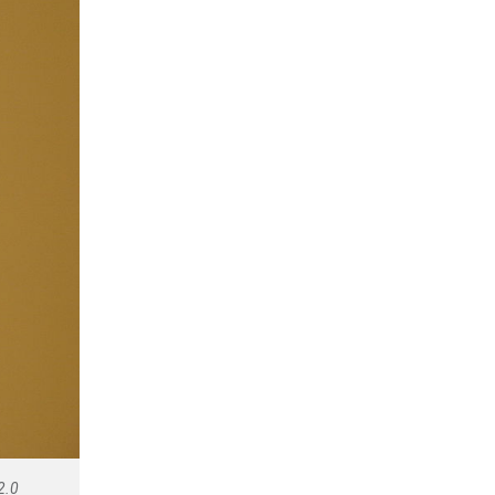
Nova G
Olha o 
#VoteP
Photo A
icas
Missão 
Polític
e Gente
Cursos
Saúde, 
Segund
nce
Túnel 
po
Univers
as
2.0