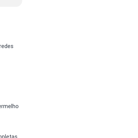
 redes
Vermelho
mpletas.