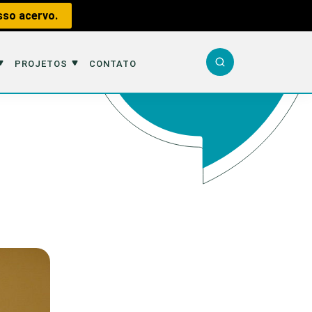
sso acervo.
PROJETOS
CONTATO
Sobre n
Equipe
Tráfico
Parceir
Caça
Projetos
Republi
Impacto
Publiqu
Podcast
Perda d
Report
Contato
iental
Livros do Fauna
Analisa
Aquátic
sportes
Nova Geração
Entrevi
Educaçã
#VotePorMim
Fauna e
rente
Missão Fauna
Inverte
e Aves
Cursos
Na Linh
Livros 
Observ