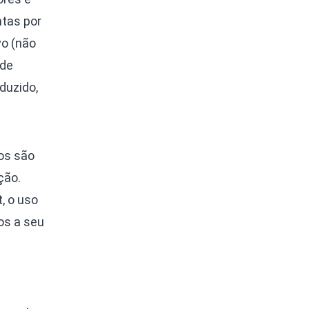
ntas por
vo (não
 de
duzido,
os são
ção.
, o uso
os a seu