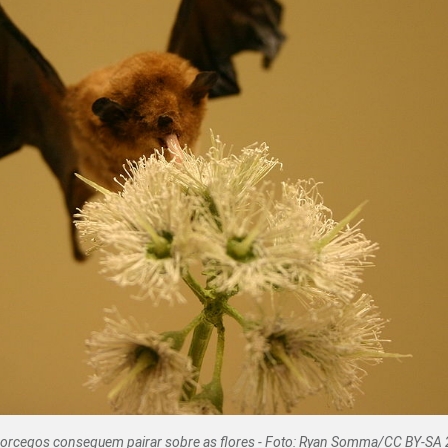
Olha o Bicho!
Photo Animal
Políticas Públ
Saúde, Bicho 
Segunda Cha
Túnel do Tem
Universo Cetr
rcegos conseguem pairar sobre as flores - Foto: Ryan Somma/CC BY-SA 