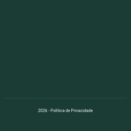
Fauna News
Licença
Creative Commons – Atribuição-SemDerivações 4.0
Internacional
2026
-
Política de Privacidade