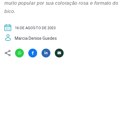
Hábitat
Contato/Mídia
muito popular por sua coloração rosa e formato do
Invertebra
Kit
bico.
Na Linha d
Livros do 
Observaçã
16 DE AGOSTO DE 2023
Nova Gera
Olha o Bic
#VotePor
Marcia Denise Guedes
Photo Ani
Missão Fa
Políticas 
Cursos
Saúde, Bic
Segunda C
Túnel do 
Universo C