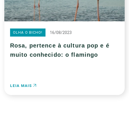
16/08/2023
OLHA O BICHO!
Rosa, pertence à cultura pop e é
muito conhecido: o flamingo
LEIA MAIS