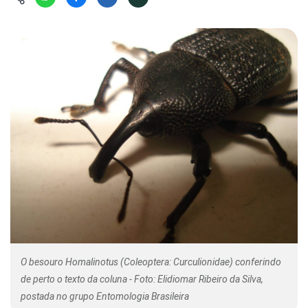
Hábitat
Contato/Mídia
Invertebra
Kit
Na Linha d
Livros do 
Observaçã
Nova Gera
Olha o Bic
#VotePor
Photo Ani
Missão Fa
Políticas 
Cursos
Saúde, Bic
Segunda C
Túnel do 
Universo C
O besouro Homalinotus (Coleoptera: Curculionidae) conferindo
de perto o texto da coluna - Foto: Elidiomar Ribeiro da Silva,
postada no grupo Entomologia Brasileira