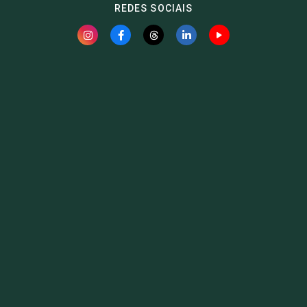
REDES SOCIAIS
Fauna News
Licença
Creative Commons – Atribuição-SemDerivações 4.0