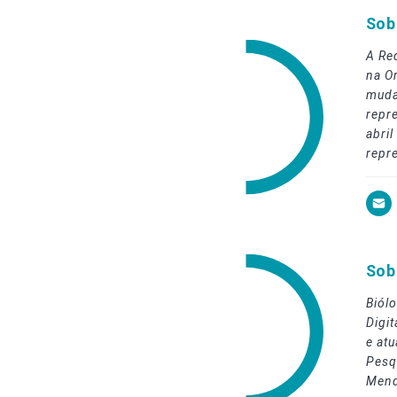
Sob
A Re
na O
muda
repre
abri
repr
Sob
Biól
Digi
e at
Pesq
Mend