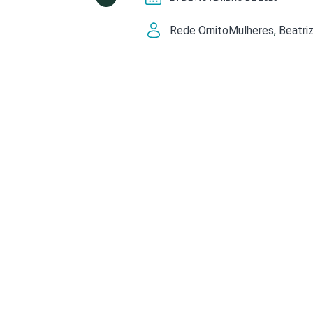
Rede OrnitoMulheres
Beatri