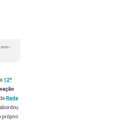
 aves -
da
12ª
vação
 da
Rede
 abordou
 próprio