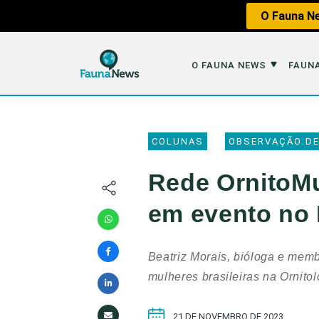
O Fauna Ne
O FAUNA NEWS
FAUNA
O Fauna News
Fauna em 
COLUNAS
OBSERVAÇÃO DE
Sobre nós
Tráfico de An
Rede OrnitoMu
Equipe
Caça
em evento no
Parceiros
Impactos dos
Republique
Perda de Hábi
Beatriz Morais, bióloga e mem
Publique no Fauna
mulheres brasileiras na Ornito
Contato/Mídia Kit
21 DE NOVEMBRO DE 2023