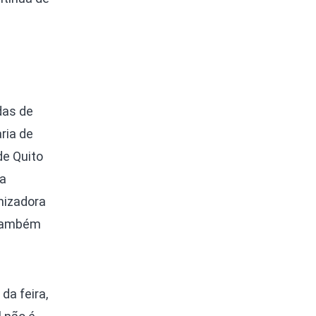
das de
ria de
de Quito
 a
nizadora
 também
da feira,