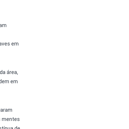
vam
 aves em
da área,
erdem em
eraram
as mentes
ntínua de