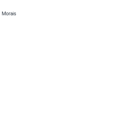
Olha o Bicho!
Photo Animal
z Morais
Políticas Públ
Saúde, Bicho 
Segunda Cha
Túnel do Tem
Universo Cetr