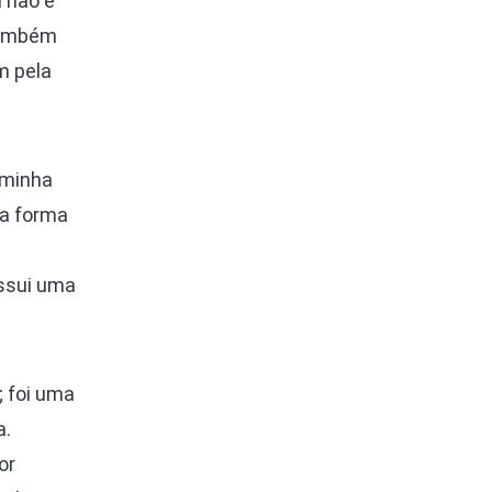
 não é
 também
m pela
 minha
ma forma
ossui uma
; foi uma
a.
or