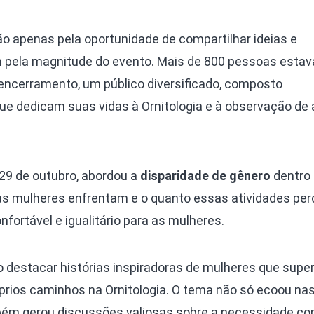
ão apenas pela oportunidade de compartilhar ideias e
pela magnitude do evento. Mais de 800 pessoas esta
encerramento, um público diversificado, composto
ue dedicam suas vidas à Ornitologia e à observação de
 29 de outubro, abordou a
disparidade de gênero
dentro 
 as mulheres enfrentam e o quanto essas atividades p
fortável e igualitário para as mulheres.
vo destacar histórias inspiradoras de mulheres que sup
óprios caminhos na Ornitologia. O tema não só ecoou n
bém gerou discussões valiosas sobre a necessidade co