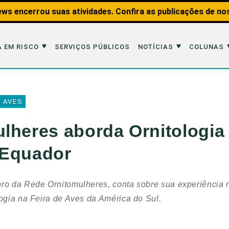
ws encerrou suas atividades. Confira as publicações de no
 EM RISCO
SERVIÇOS PÚBLICOS
NOTÍCIAS
COLUNAS
Risco
Notícias
Colunas
 AVES
imais
Reportagens
Aquáticos
lheres aborda Ornitologia
Analisando os Fatos
Educação Amb
 Equador
 Transportes
Entrevistas
Fauna e Tran
tat
Web Stories
Invertebrados
bro da Rede Ornitomulheres, conta sobre sua experiência 
Na Linha de F
logia na Feira de Aves da América do Sul.
Observação d