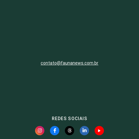
contato@faunanews.com.br
REDES SOCIAIS