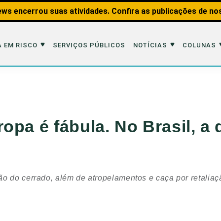
ws encerrou suas atividades. Confira as publicações de no
 EM RISCO
SERVIÇOS PÚBLICOS
NOTÍCIAS
COLUNAS
Risco
Notícias
Colunas
imais
Reportagens
Aquáticos
opa é fábula. No Brasil, a
Analisando os Fatos
Educação Amb
 Transportes
Entrevistas
Fauna e Tran
tat
Web Stories
Invertebrados
o do cerrado, além de atropelamentos e caça por retaliaç
Na Linha de F
Observação d