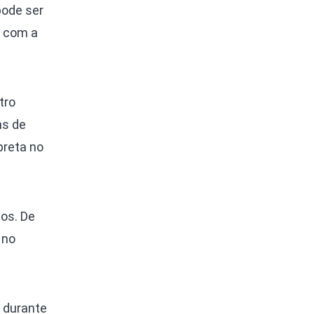
pode ser
 com a
tro
ns de
preta no
tos. De
 no
 durante