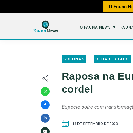
O Fauna Ne
O FAUNA NEWS
FAUNA
O Fauna News
Fauna em 
COLUNAS
OLHA O BICHO!
Sobre nós
Tráfico de An
Raposa na Eur
Equipe
Caça
cordel
Parceiros
Impactos dos
Republique
Perda de Hábi
Espécie sofre com transformaçã
Publique no Fauna
Contato/Mídia Kit
13 DE SETEMBRO DE 2023