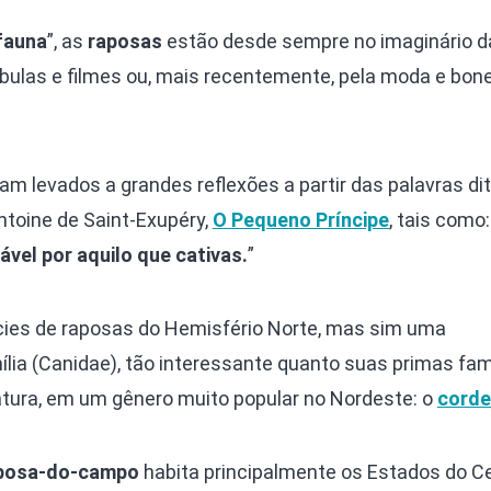
fauna
”, as
raposas
estão desde sempre no imaginário d
ábulas e filmes ou, mais recentemente, pela moda e bon
ram levados a grandes reflexões a partir das palavras di
ntoine de Saint-Exupéry,
O Pequeno Príncipe
, tais como:
vel por aquilo que cativas.
”
cies de raposas do Hemisfério Norte, mas sim uma
ia (Canidae), tão interessante quanto suas primas fa
atura, em um gênero muito popular no Nordeste: o
corde
posa-do-campo
habita principalmente os Estados do C