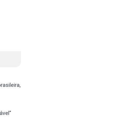
asileira,
ável”