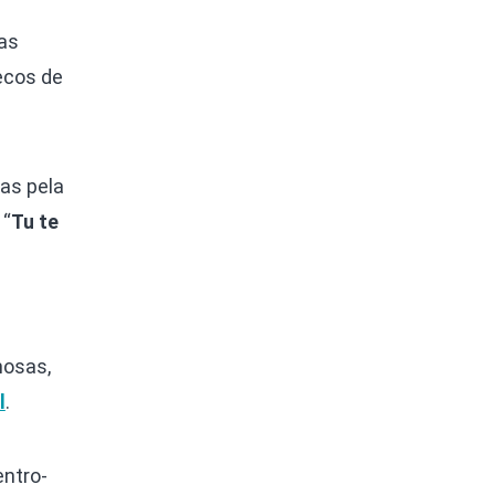
as
ecos de
tas pela
 “
Tu te
mosas,
l
.
entro-