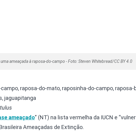
 uma ameaçada à raposa-do-campo - Foto: Steven Whitebread/CC BY 4.0
campo, raposa-do-mato, raposinha-do-campo, raposa-br
, jaguapitanga
tulus
ase ameaçado
” (NT) na lista vermelha da IUCN e “vulner
a Brasileira Ameaçadas de Extinção.