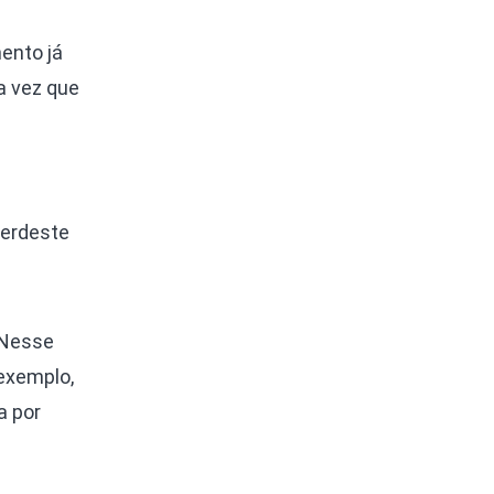
ento já
a vez que
perdeste
 Nesse
 exemplo,
a por