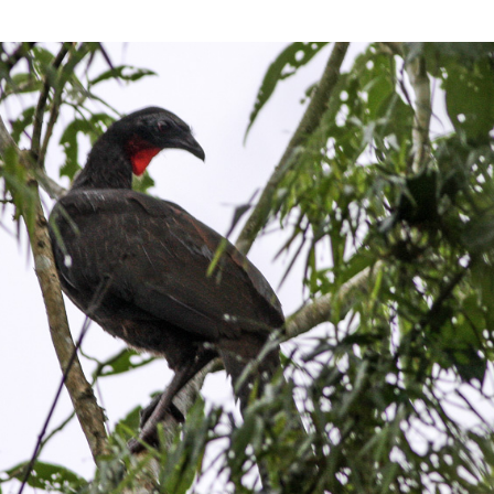
Olha o Bicho!
Photo Animal
Políticas Públ
Saúde, Bicho 
Segunda Cha
Túnel do Tem
Universo Cetr