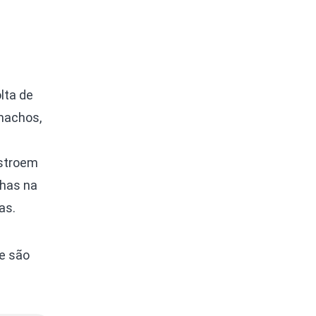
lta de
machos,
nstroem
chas na
as.
e são