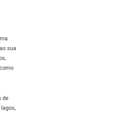
uma
Mas sua
os,
a como
s de
 lagos,