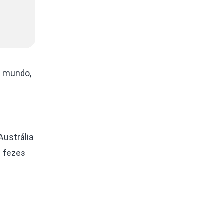
o mundo,
Austrália
s fezes