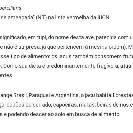
erciliaris
se ameaçada” (NT) na lista vermelha da IUCN
 significado, em tupi, do nome desta ave, parecida com 
ue não é surpresa, já que pertencem à mesma ordem). 
 esse tipo de alimento: os jacus também consomem frut
tos. Como sua dieta é predominantemente frugívora, atu
entes
nge Brasil, Paraguai e Argentina, o jacu habita floresta
ga, capões de cerrado, capoeiras, matas, beiras de rios e
s e podendo descer ao solo em busca de alimento.