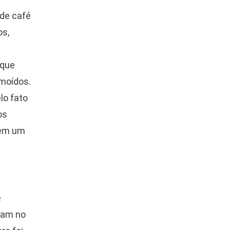
 de café
os,
 que
 moídos.
lo fato
os
 em um
e
icam no