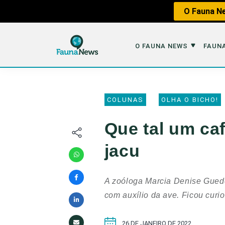
O Fauna Ne
O FAUNA NEWS
FAUNA
O Fauna News
Fauna em 
COLUNAS
OLHA O BICHO!
Sobre nós
Tráfico de An
Que tal um ca
Equipe
Caça
jacu
Parceiros
Impactos dos
Republique
Perda de Hábi
A zoóloga Marcia Denise Guede
Publique no Fauna
com auxílio da ave. Ficou curi
Contato/Mídia Kit
26 DE JANEIRO DE 2022