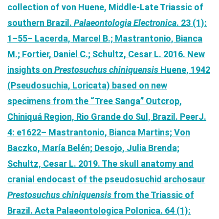
collection of von Huene, Middle-Late Triassic of
southern Brazil.
Palaeontologia Electronica
. 23 (1):
1–55
– Lacerda, Marcel B.; Mastrantonio, Bianca
M.; Fortier, Daniel C.; Schultz, Cesar L. 2016. New
insights on
Prestosuchus chiniquensis
Huene, 1942
(Pseudosuchia, Loricata) based on new
specimens from the “Tree Sanga” Outcrop,
Chiniquá Region, Rio Grande do Sul, Brazil. PeerJ.
4: e1622
– Mastrantonio, Bianca Martins; Von
Baczko, María Belén; Desojo, Julia Brenda;
Schultz, Cesar L. 2019. The skull anatomy and
cranial endocast of the pseudosuchid archosaur
Prestosuchus chiniquensis
from the Triassic of
Brazil.
Acta Palaeontologica Polonica
. 64 (1):