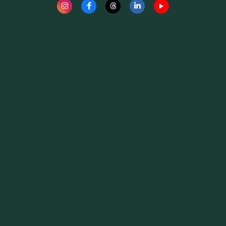
Fauna News
Licença
Creative Commons – Atribuição-SemDerivações 4.0
Internacional