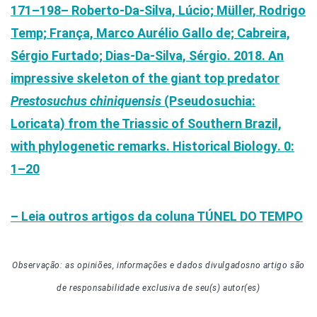
171–198
– Roberto-Da-Silva, Lúcio; Müller, Rodrigo
Temp; França, Marco Aurélio Gallo de; Cabreira,
Sérgio Furtado; Dias-Da-Silva, Sérgio. 2018. An
impressive skeleton of the giant top predator
Prestosuchus chiniquensis
(Pseudosuchia:
Loricata) from the Triassic of Southern Brazil,
with phylogenetic remarks.
Historical Biology
. 0:
1–20
– Leia outros artigos da coluna TÚNEL DO TEMPO
Observação: as opiniões, informações e dados divulgados
no artigo
são
de responsabilidade exclusiva de seu(s) autor(es)