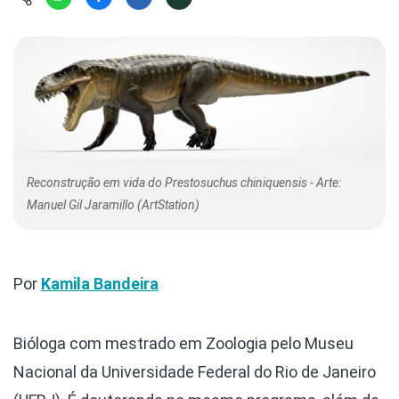
Hábitat
Contato/Mídia
Invertebra
Kit
Na Linha d
Livros do 
Observaçã
Nova Gera
Olha o Bic
#VotePor
Photo Ani
Missão Fa
Políticas 
Cursos
Saúde, Bic
Reconstrução em vida do Prestosuchus chiniquensis - Arte:
Segunda C
Manuel Gil Jaramillo (ArtStation)
Túnel do 
Universo C
Por
Kamila Bandeira
Bióloga com mestrado em Zoologia pelo Museu
Nacional da Universidade Federal do Rio de Janeiro