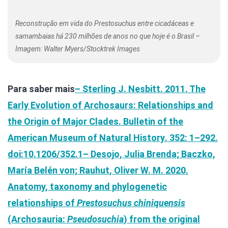
Reconstrução em vida do Prestosuchus entre cicadáceas e
samambaias há 230 milhões de anos no que hoje é o Brasil –
Imagem: Walter Myers/Stocktrek Images
Para saber mais
– Sterling J. Nesbitt. 2011. The
Early Evolution of Archosaurs: Relationships and
the Origin of Major Clades.
Bulletin of the
American Museum of Natural History
. 352: 1–292.
doi:10.1206/352.1
– Desojo, Julia Brenda; Baczko,
María Belén von; Rauhut, Oliver W. M. 2020.
Anatomy, taxonomy and phylogenetic
relationships of
Prestosuchus chiniquensis
(Archosauria:
Pseudosuchia
) from the original