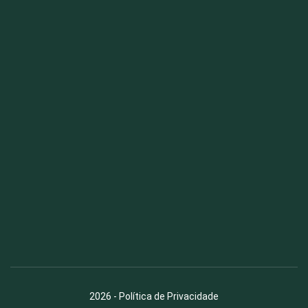
Fauna News
Licença
Creative Commons – Atribuição-SemDerivações 4.0
Internacional
2026
-
Política de Privacidade