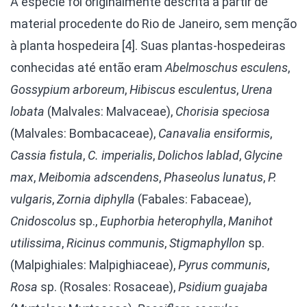
A espécie foi originalmente descrita a partir de
material procedente do Rio de Janeiro, sem menção
à planta hospedeira [4]. Suas plantas-hospedeiras
conhecidas até então eram
Abelmoschus esculens
,
Gossypium arboreum
,
Hibiscus esculentus
,
Urena
lobata
(Malvales: Malvaceae),
Chorisia speciosa
(Malvales: Bombacaceae),
Canavalia ensiformis
,
Cassia fistula
,
C. imperialis
,
Dolichos lablad
,
Glycine
max
,
Meibomia adscendens
,
Phaseolus lunatus
,
P.
vulgaris
,
Zornia diphylla
(Fabales: Fabaceae),
Cnidoscolus
sp.,
Euphorbia heterophylla
,
Manihot
utilissima
,
Ricinus communis
,
Stigmaphyllon
sp.
(Malpighiales: Malpighiaceae),
Pyrus communis
,
Rosa
sp. (Rosales: Rosaceae),
Psidium guajaba