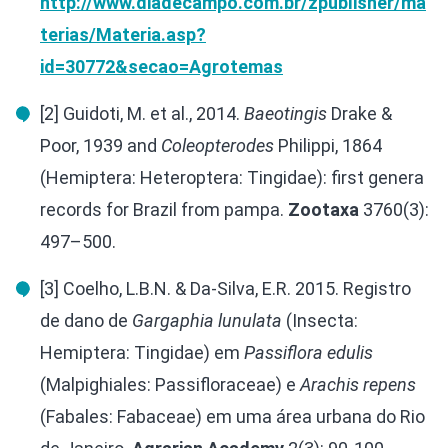
http://www.diadecampo.com.br/zpublisher/ma
terias/Materia.asp?
id=30772&secao=Agrotemas
[2] Guidoti, M. et al., 2014.
Baeotingis
Drake &
Poor, 1939 and
Coleopterodes
Philippi, 1864
(Hemiptera: Heteroptera: Tingidae): first genera
records for Brazil from pampa.
Zootaxa
3760(3):
497–500.
[3] Coelho, L.B.N. & Da-Silva, E.R. 2015. Registro
de dano de
Gargaphia lunulata
(Insecta:
Hemiptera: Tingidae) em
Passiflora edulis
(Malpighiales: Passifloraceae) e
Arachis repens
(Fabales: Fabaceae) em uma área urbana do Rio