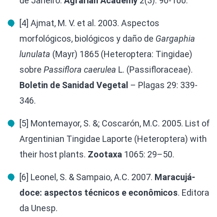
de Janeiro.
Agrarian Academy
2(3): 90-100.
[4] Ajmat, M. V. et al. 2003. Aspectos
morfológicos, biológicos y daño de
Gargaphia
lunulata
(Mayr) 1865 (Heteroptera: Tingidae)
sobre
Passiflora caerulea
L. (Passifloraceae).
Boletin de Sanidad Vegetal
– Plagas 29: 339-
346.
[5] Montemayor, S. &; Coscarón, M.C. 2005. List of
Argentinian Tingidae Laporte (Heteroptera) with
their host plants.
Zootaxa
1065: 29–50.
[6] Leonel, S. & Sampaio, A.C. 2007.
Maracujá-
doce: aspectos técnicos e econômicos
. Editora
da Unesp.