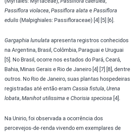
(Myrtales: Myrtaceae),
Passiflora caerulea
,
Passiflora
violacea
,
Passiflora
alata
e
Passiflora
edulis
(Malpighiales: Passifloraceae) [4] [5] [6].
Gargaphia lunulata
apresenta registros conhecidos
na Argentina, Brasil, Colômbia, Paraguai e Uruguai
[5]. No Brasil, ocorre nos estados do Pará, Ceará,
Bahia, Minas Gerais e Rio de Janeiro [4] [7] [8], dentre
outros. No Rio de Janeiro, suas plantas hospedeiras
registradas até então eram
Cassia fistula
,
Urena
lobata
,
Manihot utilissima
e
Chorisia speciosa
[4].
Na Unirio, foi observada a ocorrência dos
percevejos-de-renda vivendo em exemplares de