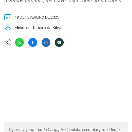
Hábitat
diversos hábitats, inclusive locais bem urbanizados.
Contato/Mídia
Invertebra
Kit
Na Linha d
19 DE FEVEREIRO DE 2025
Livros do 
Observaçã
Elidiomar Ribeiro da Silva
Nova Gera
Olha o Bic
#VotePor
Photo Ani
Missão Fa
Políticas 
Cursos
Saúde, Bic
Segunda C
Túnel do 
Universo C
O percevejo-de-renda Gargaphia lunulata, exemplar procedente