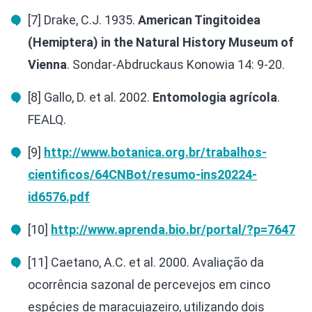
[7] Drake, C.J. 1935.
American Tingitoidea
(Hemiptera) in the Natural History Museum of
Vienna
. Sondar-Abdruckaus Konowia 14: 9-20.
[8] Gallo, D. et al. 2002.
Entomologia agrícola
.
FEALQ.
[9]
http://www.botanica.org.br/trabalhos-
cientificos/64CNBot/resumo-ins20224-
id6576.pdf
[10]
http://www.aprenda.bio.br/portal/?p=7647
[11] Caetano, A.C. et al. 2000. Avaliação da
ocorrência sazonal de percevejos em cinco
espécies de maracujazeiro, utilizando dois