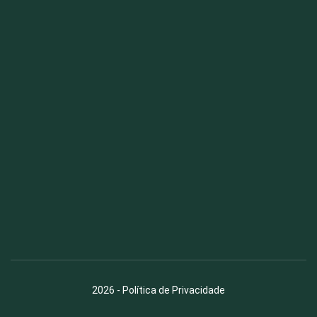
Fauna News
Licença
Creative Commons – Atribuição-SemDerivações 4.0
Internacional
2026
-
Política de Privacidade