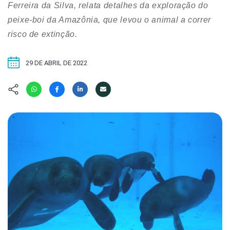
Hábitat
Contato/Mídia
Ferreira da Silva, relata detalhes da exploração do
Invertebra
Kit
peixe-boi da Amazônia, que levou o animal a correr
Na Linha d
risco de extinção.
Livros do 
Observaçã
Nova Gera
Olha o Bic
29 DE ABRIL DE 2022
#VotePor
Photo Ani
Missão Fa
Políticas 
Cursos
Saúde, Bic
Segunda C
Túnel do 
Universo C