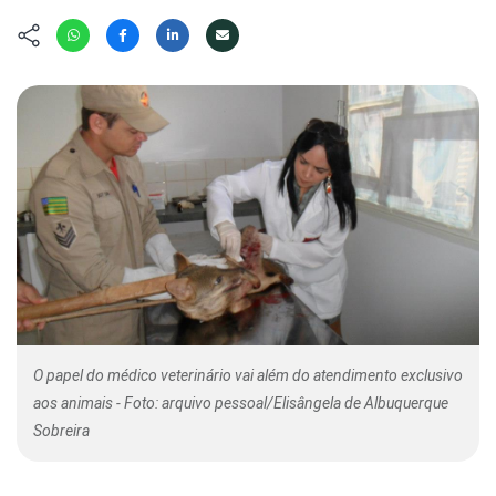
Hábitat
Contato/Mídia
Invertebra
Kit
Na Linha d
Livros do 
Observaçã
Nova Gera
Olha o Bic
#VotePor
Photo Ani
Missão Fa
Políticas 
Cursos
Saúde, Bic
Segunda C
Túnel do 
Universo C
O papel do médico veterinário vai além do atendimento exclusivo
aos animais - Foto: arquivo pessoal/Elisângela de Albuquerque
Sobreira