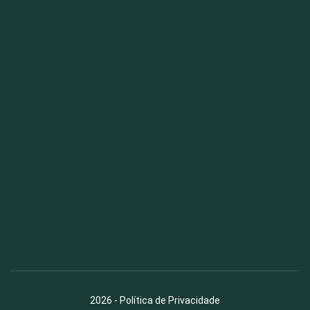
Fauna News
Licença
Creative Commons – Atribuição-SemDerivações 4.0
Internacional
2026
-
Política de Privacidade