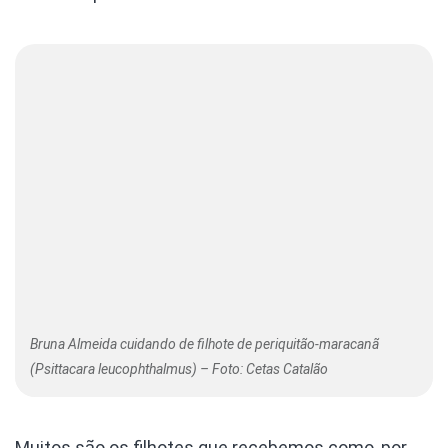
Bruna Almeida cuidando de filhote de periquitão-maracanã
(Psittacara leucophthalmus) – Foto: Cetas Catalão
Muitos são os filhotes que recebemos como, por