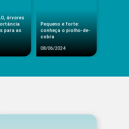
O, árvores
portância
Pequeno e forte:
s para as
conheça o piolho-de-
cobra
08/06/2024