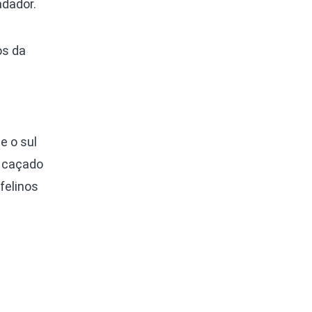
adador.
os da
e o sul
r caçado
felinos