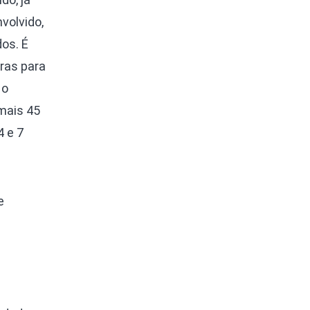
volvido,
os. É
ras para
 o
mais 45
4 e 7
e