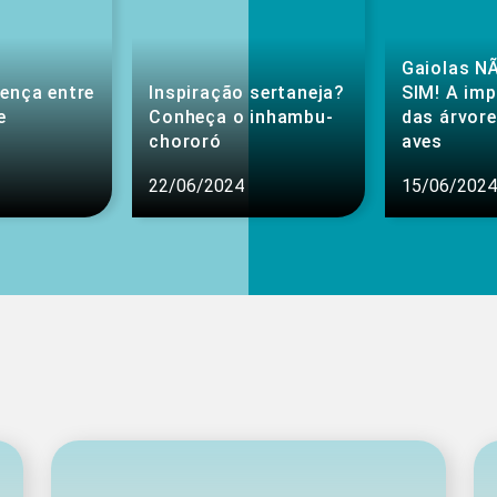
Gaiolas NÃ
rença entre
Inspiração sertaneja?
SIM! A im
e
Conheça o inhambu-
das árvore
chororó
aves
22/06/2024
15/06/2024