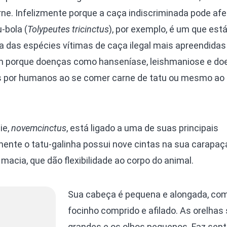
ne. Infelizmente porque a caça indiscriminada pode afe
-bola (
Tolypeutes tricinctus
), por exemplo, é um que est
ma das espécies vítimas de caça ilegal mais apreendidas
m porque doenças como hanseníase, leishmaniose e do
 por humanos ao se comer carne de tatu ou mesmo ao 
ie,
novemcinctus
, está ligado a uma de suas principais
lmente o tatu-galinha possui nove cintas na sua carapaç
 macia, que dão flexibilidade ao corpo do animal.
Sua cabeça é pequena e alongada, co
focinho comprido e afilado. As orelhas
grandes e os olhos pequenos. Faz senti