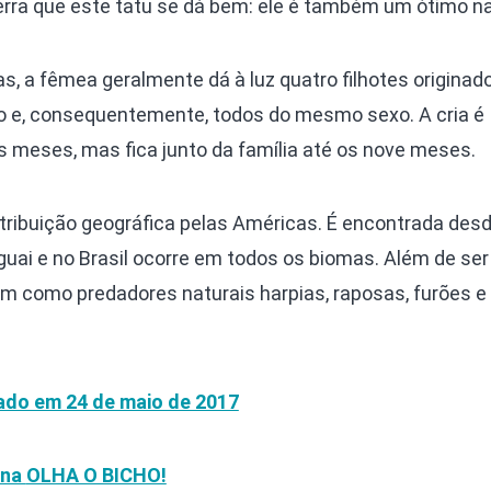
erra que este tatu se dá bem: ele é também um ótimo n
, a fêmea geralmente dá à luz quatro filhotes originad
o e, consequentemente, todos do mesmo sexo. A cria é
 meses, mas fica junto da família até os nove meses.
ribuição geográfica pelas Américas. É encontrada desd
guai e no Brasil ocorre em todos os biomas. Além de se
m como predadores naturais harpias, raposas, furões e 
cado em 24 de maio de 2017
una
OLHA O BICHO!