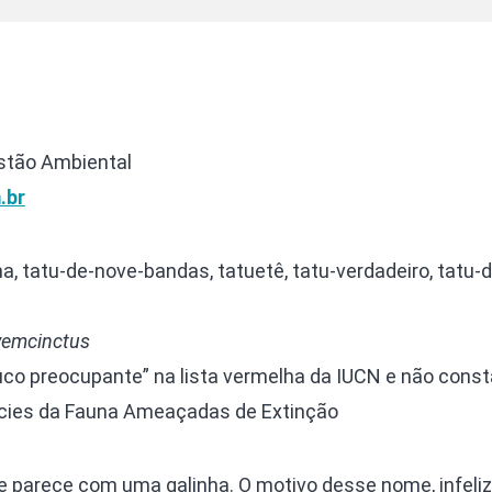
stão Ambiental
.br
a, tatu-de-nove-bandas, tatuetê, tatu-verdadeiro, tatu-d
vemcinctus
co preocupante” na lista vermelha da IUCN e não const
pécies da Fauna Ameaçadas de Extinção
e parece com uma galinha. O motivo desse nome, infeli