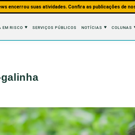
ws encerrou suas atividades. Confira as publicações de no
 EM RISCO
SERVIÇOS PÚBLICOS
NOTÍCIAS
COLUNAS
Risco
Notícias
Colunas
imais
Reportagens
Aquáticos
-galinha
Analisando os Fatos
Educação Amb
 Transportes
Entrevistas
Fauna e Tran
tat
Web Stories
Invertebrados
Na Linha de F
Observação d