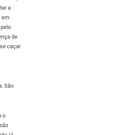
tar a
á em
 pelo
ença de
se caçar
a. São
m o
 são
do, já