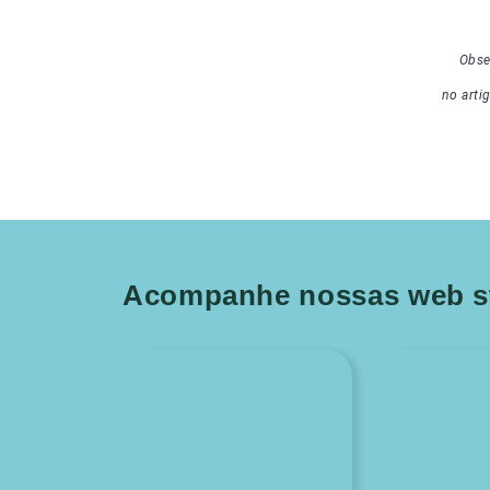
Obse
no arti
Acompanhe nossas web st