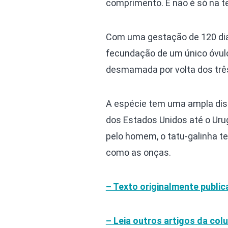
comprimento. E não é só na t
Com uma gestação de 120 dias
fecundação de um único óvul
desmamada por volta dos três
A espécie tem uma ampla dist
dos Estados Unidos até o Uru
pelo homem, o tatu-galinha te
como as onças.
– Texto originalmente publi
– Leia outros artigos da col