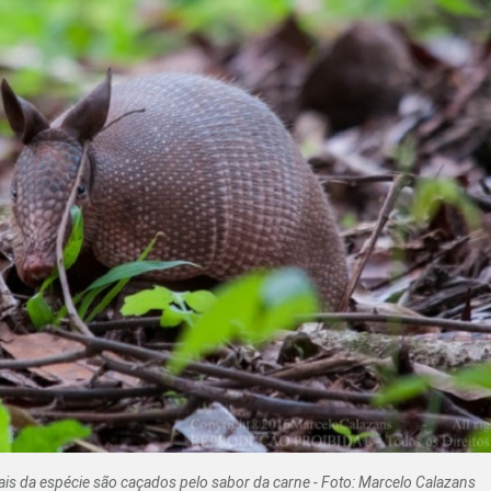
Olha o Bicho!
Photo Animal
Políticas Públ
Saúde, Bicho 
Segunda Cha
Túnel do Tem
Universo Cetr
mais da espécie são caçados pelo sabor da carne - Foto: Marcelo Calazans