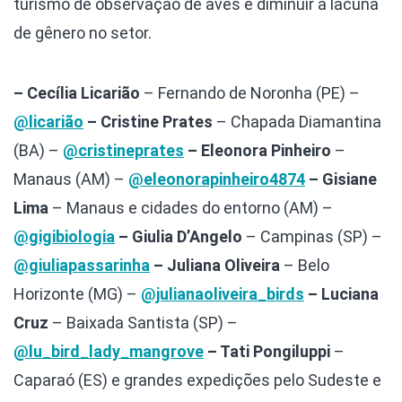
turismo de observação de aves e diminuir a lacuna
de gênero no setor.
– Cecília Licarião
– Fernando de Noronha (PE) –
@licarião
– Cristine Prates
– Chapada Diamantina
(BA) –
@cristineprates
– Eleonora Pinheiro
–
Manaus (AM) –
@eleonorapinheiro4874
– Gisiane
Lima
– Manaus e cidades do entorno (AM) –
@gigibiologia
– Giulia D’Angelo
– Campinas (SP) –
@giuliapassarinha
– Juliana Oliveira
– Belo
Horizonte (MG) –
@julianaoliveira_birds
– Luciana
Cruz
– Baixada Santista (SP) –
@lu_bird_lady_mangrove
– Tati Pongiluppi
–
Caparaó (ES) e grandes expedições pelo Sudeste e