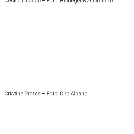
Cecília Licarião – Foto: Heideger Nascimento
Cristine Prates – Foto: Ciro Albano