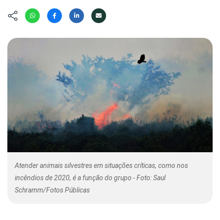
Hábitat
Contato/Mídia
Invertebra
Kit
Na Linha d
Livros do 
Observaçã
Nova Gera
Olha o Bic
#VotePor
Photo Ani
Missão Fa
Políticas 
Cursos
Saúde, Bic
Segunda C
Túnel do 
Universo C
Atender animais silvestres em situações críticas, como nos
incêndios de 2020, é a função do grupo - Foto: Saul
Schramm/Fotos Públicas