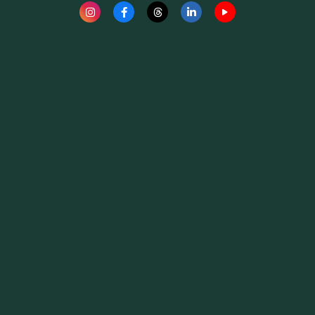
Fauna News
Licença
Creative Commons – Atribuição-SemDerivações 4.0
Internacional