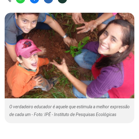
Hábitat
Contato/Mídia
Invertebra
Kit
Na Linha d
Livros do 
Observaçã
Nova Gera
Olha o Bic
#VotePor
Photo Ani
Missão Fa
Políticas 
Cursos
Saúde, Bic
Segunda C
Túnel do 
Universo C
O verdadeiro educador é aquele que estimula a melhor expressão
de cada um - Foto: IPÊ - Instituto de Pesquisas Ecológicas