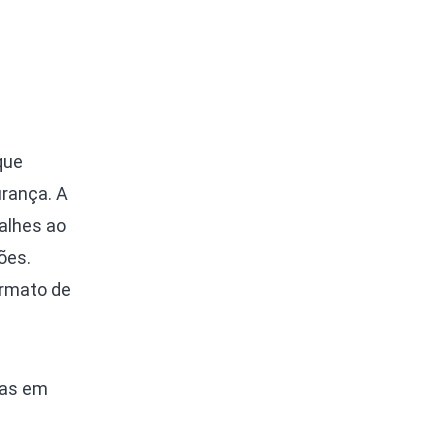
que
urança. A
talhes ao
ões.
ormato de
oas em