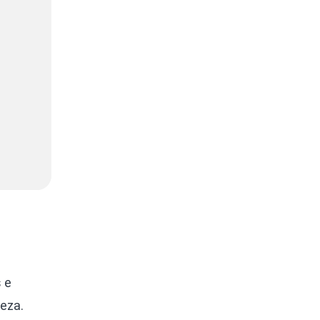
 e
eza.