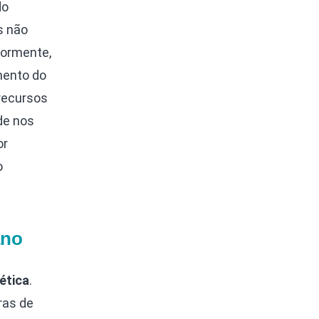
do
s não
iormente,
mento do
recursos
de nos
or
o
ano
ética
.
ras de