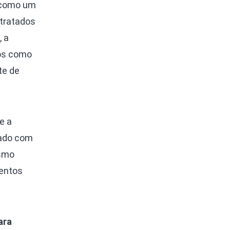
s como um
tratados
, a
vos como
te de
e a
sado com
esmo
lentos
ara