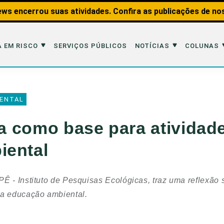
ws encerrou suas atividades. Confira as publicações de no
 EM RISCO
SERVIÇOS PÚBLICOS
NOTÍCIAS
COLUNAS
Risco
Notícias
Colunas
ENTAL
imais
Reportagens
Aquáticos
ca como base para atividad
Analisando os Fatos
Educação Amb
iental
 Transportes
Entrevistas
Fauna e Tran
tat
Web Stories
Invertebrados
Ê - Instituto de Pesquisas Ecológicas, traz uma reflexão 
Na Linha de F
 a educação ambiental.
Observação d