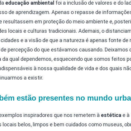
 da
educação ambiental
foi a inclusão de valores e do la
sso de aprendizagem. Apenas o repasse de informaçõe
ue resultassem em proteção do meio ambiente e, poster
s locais e culturas tradicionais. Ademais, o distancia
cidades e a visão de que a natureza é apenas fonte de 
” de percepção do que estávamos causando. Deixamos 
ida da qual dependemos, esquecendo que somos feitos p
ndispensáveis à nossa qualidade de vida e dos quais nã
nuarmos a existir.
ambém estão presentes no mundo urb
exemplos inspiradores que nos remetem à
estética
e à
 locais belos, limpos e bem cuidados como museus, ob