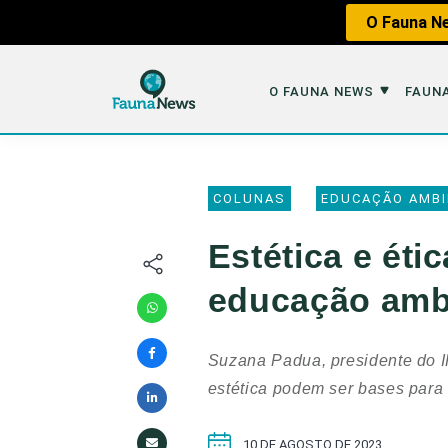
O Fauna Ne
O FAUNA NEWS
FAUNA
O Fauna News
Fauna em 
COLUNAS
EDUCAÇÃO AMBI
Sobre nós
Tráfico de An
Estética e éti
Equipe
Caça
educação amb
Parceiros
Impactos dos
Republique
Perda de Hábi
Suzana Padua, presidente do IP
Publique no Fauna
estética podem ser bases para
Contato/Mídia Kit
10 DE AGOSTO DE 2023