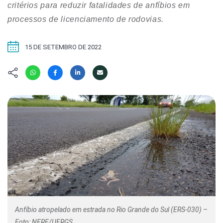
Hábitat
Contato/Mídia
critérios para reduzir fatalidades de anfíbios em
Invertebra
Kit
processos de licenciamento de rodovias.
Na Linha d
Livros do 
Observaçã
15 DE SETEMBRO DE 2022
Nova Gera
Olha o Bic
#VotePor
Photo Ani
Missão Fa
Políticas 
Cursos
Saúde, Bic
Segunda C
Túnel do 
Universo C
Anfíbio atropelado em estrada no Rio Grande do Sul (ERS-030) –
Foto: NERF/UFRGS