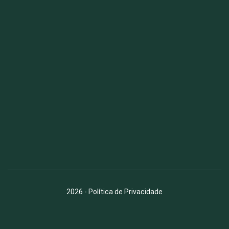
Fauna News
Licença
Creative Commons – Atribuição-SemDerivações 4.0
Internacional
2026
-
Política de Privacidade