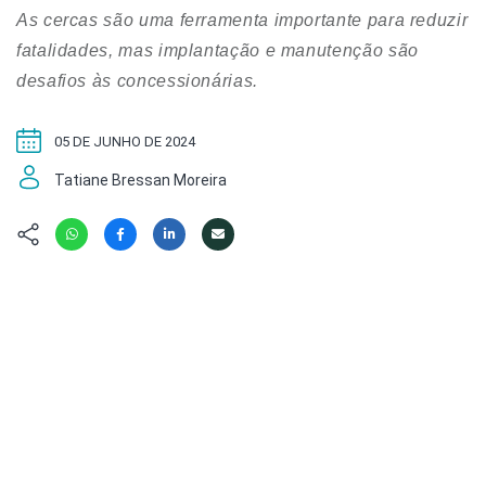
Hábitat
Contato/Mídia
Invertebra
As cercas são uma ferramenta importante para reduzir
Kit
Na Linha d
fatalidades, mas implantação e manutenção são
Livros do 
Observaçã
desafios às concessionárias.
Nova Gera
Olha o Bic
#VotePor
05 DE JUNHO DE 2024
Photo Ani
Missão Fa
Políticas 
Tatiane Bressan Moreira
Cursos
Saúde, Bic
Segunda C
Túnel do 
Universo C