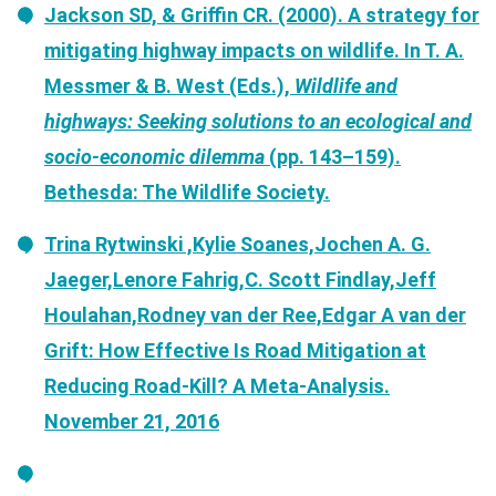
Jackson SD, & Griffin CR. (2000). A strategy for
mitigating highway impacts on wildlife. In T. A.
Messmer & B. West (Eds.),
Wildlife and
highways: Seeking solutions to an ecological and
socio-economic dilemma
(pp. 143–159).
Bethesda: The Wildlife Society.
Trina Rytwinski ,Kylie Soanes,Jochen A. G.
Jaeger,Lenore Fahrig,C. Scott Findlay,Jeff
Houlahan,Rodney van der Ree,Edgar A van der
Grift: How Effective Is Road Mitigation at
Reducing Road-Kill? A Meta-Analysis.
November 21, 2016