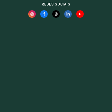
REDES SOCIAIS
Fauna News
Licença
Creative Commons – Atribuição-SemDerivações 4.0