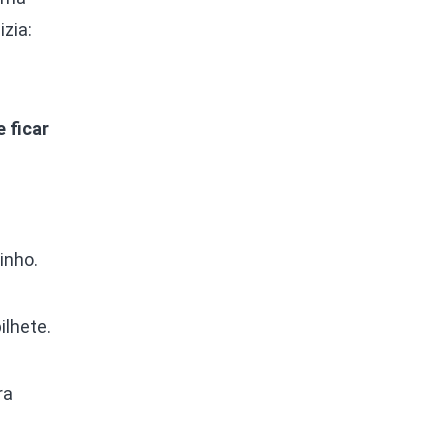
zia:
 ficar
inho.
ilhete.
ra