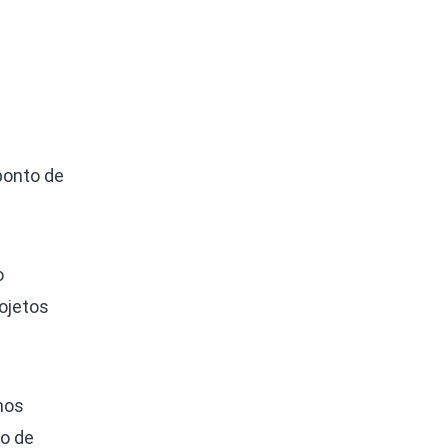
ponto de
o
ojetos
mos
to de