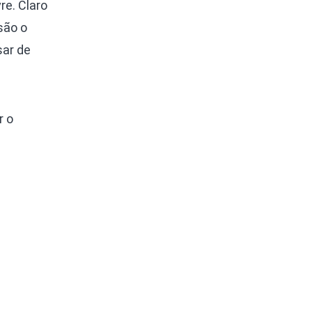
re. Claro
são o
sar de
r o