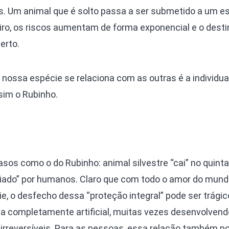
as. Um animal que é solto passa a ser submetido a um e
iro, os riscos aumentam de forma exponencial e o desti
erto.
nossa espécie se relaciona com as outras é a individua
sim o Rubinho.
os como o do Rubinho: animal silvestre “cai” no quinta
riado” por humanos. Claro que com todo o amor do mund
, o desfecho dessa “proteção integral” pode ser trágico
ma completamente artificial, muitas vezes desenvolvend
rreversíveis. Para as pessoas, essa relação também p