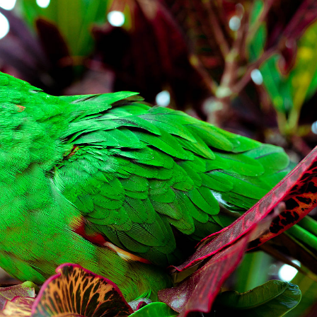
Olha o Bicho!
Photo Animal
Políticas Públ
Saúde, Bicho 
Segunda Cha
Túnel do Tem
Universo Cetr