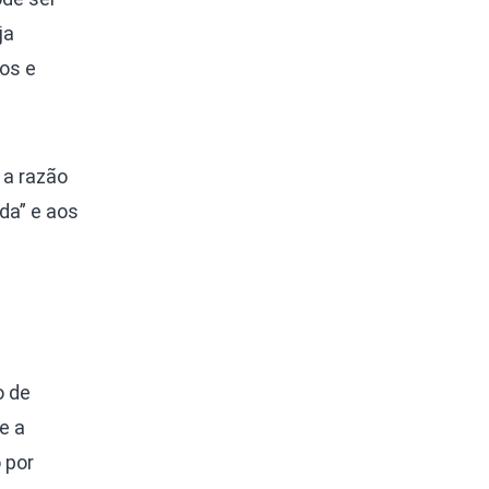
ja
os e
a razão
da” e aos
o de
e a
 por