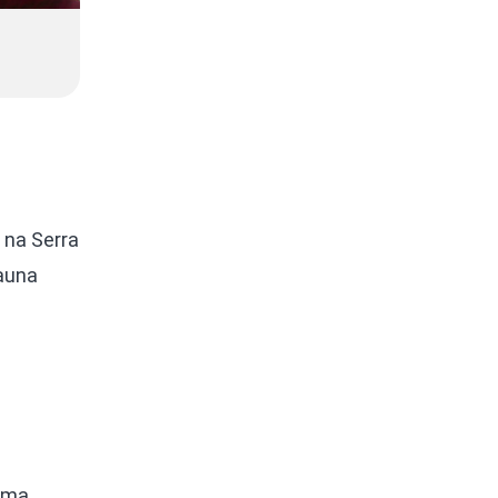
 na Serra
Fauna
 uma