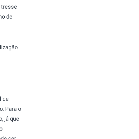
stresse
no de
lização.
l de
o. Para o
, já que
o
ode ser